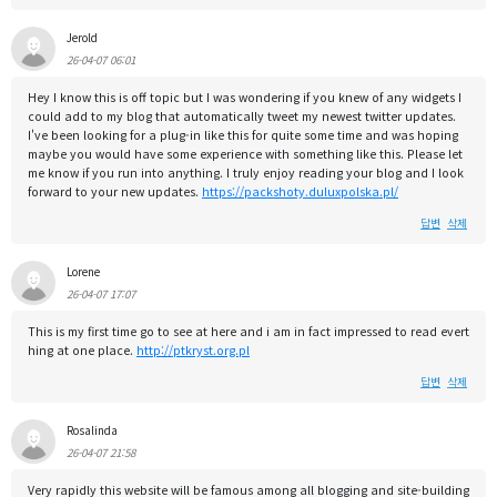
Jerold
26-04-07 06:01
Hey I know this is off topic but I was wondering if you knew of any widgets I
could add to my blog that automatically tweet my newest twitter updates.
I've been looking for a plug-in like this for quite some time and was hoping
maybe you would have some experience with something like this. Please let
me know if you run into anything. I truly enjoy reading your blog and I look
forward to your new updates.
https://packshoty.duluxpolska.pl/
답변
삭제
Lorene
26-04-07 17:07
This is my first time go to see at here and i am in fact impressed to read evert
hing at one place.
http://ptkryst.org.pl
답변
삭제
Rosalinda
26-04-07 21:58
Very rapidly this website will be famous among all blogging and site-building