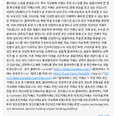
폼이라는 느낌을 받았습니다. 특히 가상화폐 거래소 추천 리스트를 찾는 분들이라면 한 번
쯤 확인해볼 만한 거래소이며, 코인 거래소 순위에서도 점점 관심을 받고 있는 곳입니다.
사용자 인터페이스가 직관적으로 구성되어 있어 코인 거래 초보자도 쉽게 적응할 수 있으
며, 비트코인 거래, 이더리움 거래, 다양한 알트코인 거래까지 빠르게 진행할 수 있는 점이
큰 장점입니다. 클레어덱스는 빠른 체결 속도를 기반으로 실시간 코인 거래 환경을 제공하
며, 서버 안정성과 보안 시스템 또한 안정적으로 운영되고 있어 안전한 가상자산 거래가
가능합니다. 요즘 많은 분들이 중요하게 생각하는 코인 거래소 보안, 거래 속도, 수수료 부
분에서도 만족도가 높은 편입니다. 또한 다양한 코인 상장과 함께 신규 코인 거래가 가능
하며, 알트코인 투자 및 단타 매매를 선호하시는 분들에게도 적합한 환경을 제공합니다.
입출금 시스템 역시 간편하게 구성되어 있어 빠른 자금 이동이 가능하며, 전체적인 거래
흐름이 끊김 없이 이어지는 점이 인상적이었습니다. 비트코인 투자, 이더리움 투자, 알트
코인 투자 등 다양한 투자 방식을 고려하시는 분들께 클레어덱스는 충분히 매력적인 선택
지가 될 수 있으며, 기존 거래소에서 이동을 고민하시는 분들에게도 좋은 대안이 될 수 있
습니다. 최근 코인 시장이 다시 활성화되면서 가상화폐 거래소 선택의 중요성이 더욱 커지
고 있는데요, 안정적이고 빠른 거래소를 찾는다면 클레어덱스를 한 번 확인해보시는 것을
추천드립니다. 공식 홈페이지 <a href="
https://www.claredex.com/"
>클레어덱스 거
래소 바로가기</a> 텔레그램 커뮤니티
https://t.me/Clare_PerpDEX
<img src="
htt
ps://www.claredex.com/logo.png"
alt="클레어덱스 코인 거래소"> 직접 여러 코인
거래소 비교 후 이용해본 결과, 클레어덱스는 전반적으로 균형 잡힌 성능과 안정성을 갖춘
가상화폐 거래소였습니다. 코인 거래소 추천, 비트코인 거래소 추천, 알트코인 거래소 추
천을 찾고 계신다면 참고해보셔도 좋습니다. 감사합니다 ## 클레어덱스 클레어덱스 거래
소 Claredex 코인거래소 가상화폐거래소 코인거래소추천 비트코인거래소 이더리움거래
소 알트코인거래소 코인거래소순위 가상화폐거래소추천 코인거래 비트코인투자 이더리움
투자 알트코인투자 코인선물거래 코인마진거래 해외거래소추천 crypto exchange bitc
oin ethereum altcoin trading crypto trading platform