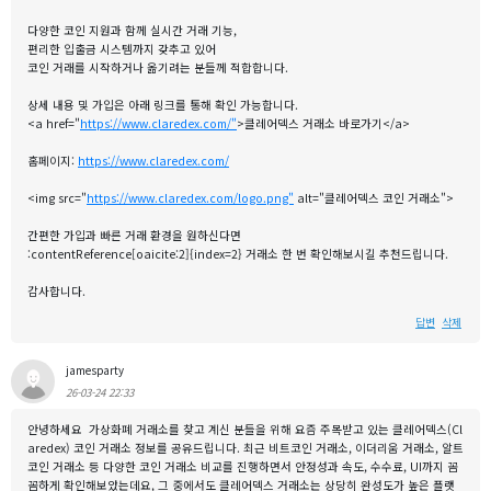
다양한 코인 지원과 함께 실시간 거래 기능,
편리한 입출금 시스템까지 갖추고 있어
코인 거래를 시작하거나 옮기려는 분들께 적합합니다.
상세 내용 및 가입은 아래 링크를 통해 확인 가능합니다.
<a href="
https://www.claredex.com/"
>클레어덱스 거래소 바로가기</a>
홈페이지:
https://www.claredex.com/
<img src="
https://www.claredex.com/logo.png"
alt="클레어덱스 코인 거래소">
간편한 가입과 빠른 거래 환경을 원하신다면
:contentReference[oaicite:2]{index=2} 거래소 한 번 확인해보시길 추천드립니다.
감사합니다.
답변
삭제
jamesparty
26-03-24 22:33
안녕하세요 가상화폐 거래소를 찾고 계신 분들을 위해 요즘 주목받고 있는 클레어덱스(Cl
aredex) 코인 거래소 정보를 공유드립니다. 최근 비트코인 거래소, 이더리움 거래소, 알트
코인 거래소 등 다양한 코인 거래소 비교를 진행하면서 안정성과 속도, 수수료, UI까지 꼼
꼼하게 확인해보았는데요, 그 중에서도 클레어덱스 거래소는 상당히 완성도가 높은 플랫