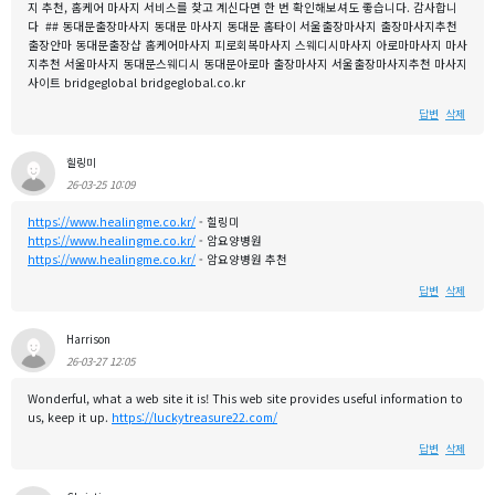
지 추천, 홈케어 마사지 서비스를 찾고 계신다면 한 번 확인해보셔도 좋습니다. 감사합니
다 ## 동대문출장마사지 동대문 마사지 동대문 홈타이 서울출장마사지 출장마사지추천
출장안마 동대문출장샵 홈케어마사지 피로회복마사지 스웨디시마사지 아로마마사지 마사
지추천 서울마사지 동대문스웨디시 동대문아로마 출장마사지 서울출장마사지추천 마사지
사이트 bridgeglobal bridgeglobal.co.kr
답변
삭제
힐링미
26-03-25 10:09
https://www.healingme.co.kr/
- 힐링미
https://www.healingme.co.kr/
- 암요양병원
https://www.healingme.co.kr/
- 암요양병원 추천
답변
삭제
Harrison
26-03-27 12:05
Wonderful, what a web site it is! This web site provides useful information to
us, keep it up.
https://luckytreasure22.com/
답변
삭제