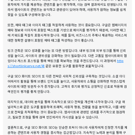
용자에게 가치를 제공하는 콘텐츠를 높이 평가하며, 이는 검색 결과에서도 반영됩니다. 따
라서 웹사이트의 콘텐츠는 유익하고 관련성이 있어야 하며, 사용자가 원하는 정보를 쉽게
찾을 수 있도록 구성해야 합니다.
또한, 메타 태그와 이미지 태그를 적절하게 사용하는 것이 중요합니다. 구글은 웹페이지의
메타 정보와 이미지에 포함된 텍스트를 기반으로 페이지를 평가하기 때문에, 이러한 태그
에 키워드를 적절히 포함시켜야 합니다. 예를 들어, 비즈니스의 주제나 제공하는 서비스에
대한 정확한 설명이 포함된 메타 태그를 작성하는 것이 좋습니다.
링크 건축은 SEO 성과를 높이는 또 다른 방법입니다. 내부 링크와 외부 링크를 통해 신뢰
성을 높이고, 사이트의 권위성을 강화하는 것이 필요합니다. 다른 고품질 웹사이트와의 협
업이나 게스트 포스팅을 통해 백링크를 확보하는 것을 추천드립니다. 이 과정에서
http
s://shortlinkserve.net/와
같은 유용한 도구를 활용하면 효율적입니다.
구글 SEO 화이트 SEO의 또 다른 전략은 사회적 신뢰성을 구축하는 것입니다. 소셜 미디
어에서의 활동을 통해 브랜드 인지도를 높이고, 사용자와의 소통을 강화하면 자연스럽게
사이트에 대한 방문자 수가 증가합니다. 고객의 후기와 평가도 긍정적인 신호로 작용해 검
색엔진의 평가를 좋게 만듭니다.
마지막으로, 데이터 분석을 통해 지속적으로 SEO 전략을 개선해 나가야 합니다. 구글 애
널리틱스와 같은 도구를 활용하여 트래픽, 사용자 행동, 전환율 등을 분석하고, 이를 바탕
으로 전략을 최적화하는 것이 중요합니다. 웹사이트와 관련된 성과를 주기적으로 점검하
고, 필요한 조정을 통해 검색 엔진에서의 가시성을 높일 수 있습니다.
결론적으로, 구글 SEO 화이트 SEO는 단순한 트릭이 아니라 사용자에게 진정한 가치를 제
공하는 콘텐츠와 사용자 경험을 중시하는 접근법입니다. 지속적인 노력과 분석을 통해 구