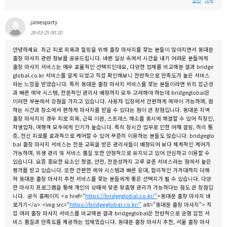
답변
삭제
jamesparty
26-03-25 00:10
안녕하세요 최근 피로 회복과 힐링을 위해 출장 마사지를 찾는 분들이 많아지면서 동대문
출장 마사지 관련 정보를 공유드립니다. 바쁜 일상 속에서 시간을 내기 어려운 분들에게
출장 마사지 서비스는 매우 효율적인 선택지인데요, 다양한 업체를 비교해본 결과 bridge
global.co.kr 서비스를 알게 되었고 직접 확인해보니 전반적으로 만족도가 높은 서비스
라는 느낌을 받았습니다. 특히 동대문 출장 마사지 서비스를 찾는 분들이라면 위치 접근성
과 빠른 예약 시스템, 전문적인 관리사 배정까지 모두 고려해야 하는데 bridgeglobal은
이러한 부분에서 강점을 가지고 있습니다. 사용자 입장에서 간편하게 예약이 가능하며, 원
하는 시간과 장소에서 편하게 마사지를 받을 수 있다는 점이 큰 장점입니다. 동대문 지역
출장 마사지의 경우 피로 회복, 근육 이완, 스트레스 해소를 동시에 해결할 수 있어 직장인,
자영업자, 여행객 모두에게 인기가 높습니다. 특히 장시간 업무로 인한 어깨 결림, 허리 통
증, 전신 피로를 효과적으로 케어할 수 있어 꾸준히 이용하는 분들도 많습니다. bridgeglo
bal 출장 마사지 서비스는 전문 교육을 받은 관리사들이 배정되어 보다 체계적인 케어가
가능하며, 위생 관리 및 서비스 품질 또한 안정적으로 유지되고 있어 안심하고 이용할 수
있습니다. 요즘 중요한 요소인 청결, 안전, 전문성까지 고루 갖춘 서비스라는 점에서 높은
평가를 받고 있습니다. 또한 간편한 예약 시스템과 빠른 응대, 합리적인 가격대까지 더해
져 동대문 출장 마사지 추천 서비스를 찾는 분들에게 좋은 선택지가 될 수 있습니다. 다양
한 마사지 프로그램을 통해 개인의 상태에 맞춘 맞춤형 관리가 가능하다는 점도 큰 장점입
니다. 공식 홈페이지 <a href="
https://bridgeglobal.co.kr/"
>동대문 출장 마사지 바
로가기</a> <img src="
https://bridgeglobal.co.kr/"
alt="동대문 출장 마사지"> 직
접 여러 출장 마사지 서비스를 비교해본 결과 bridgeglobal은 전반적으로 균형 잡힌 서
비스 품질과 만족도를 제공하는 업체였습니다. 동대문 출장 마사지 추천, 서울 출장 마사