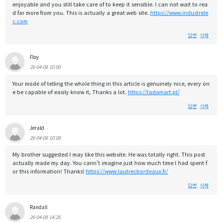
enjoyable and you still take care of to keep it sensible. I can not wait to rea
d far more from you. This is actually a great web site.
https://www.industrele
c.com
답변
삭제
Floy
26-04-08 10:00
Your mode of telling the whole thing in this article is genuinely nice, every on
e be capable of easily know it, Thanks a lot.
https://tadamart.pl/
답변
삭제
Jerald
26-04-08 10:08
My brother suggested I may like this website. He was totally right. This post
actually made my day. You cann't imagine just how much time I had spent f
or this information! Thanks!
https://www.lautrecbordeaux.fr/
답변
삭제
Randall
26-04-08 14:26