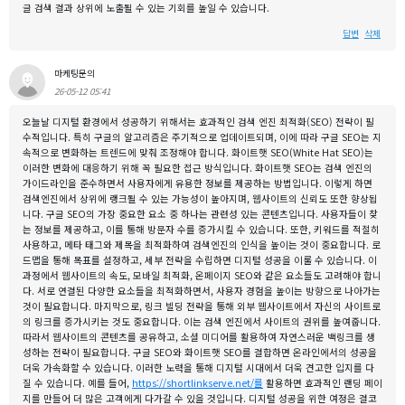
글 검색 결과 상위에 노출될 수 있는 기회를 높일 수 있습니다.
답변
삭제
마케팅문의
26-05-12 05:41
오늘날 디지털 환경에서 성공하기 위해서는 효과적인 검색 엔진 최적화(SEO) 전략이 필
수적입니다. 특히 구글의 알고리즘은 주기적으로 업데이트되며, 이에 따라 구글 SEO는 지
속적으로 변화하는 트렌드에 맞춰 조정해야 합니다. 화이트햇 SEO(White Hat SEO)는
이러한 변화에 대응하기 위해 꼭 필요한 접근 방식입니다. 화이트햇 SEO는 검색 엔진의
가이드라인을 준수하면서 사용자에게 유용한 정보를 제공하는 방법입니다. 이렇게 하면
검색엔진에서 상위에 랭크될 수 있는 가능성이 높아지며, 웹사이트의 신뢰도 또한 향상됩
니다. 구글 SEO의 가장 중요한 요소 중 하나는 관련성 있는 콘텐츠입니다. 사용자들이 찾
는 정보를 제공하고, 이를 통해 방문자 수를 증가시킬 수 있습니다. 또한, 키워드를 적절히
사용하고, 메타 태그와 제목을 최적화하여 검색엔진의 인식을 높이는 것이 중요합니다. 로
드맵을 통해 목표를 설정하고, 세부 전략을 수립하면 디지털 성공을 이룰 수 있습니다. 이
과정에서 웹사이트의 속도, 모바일 최적화, 온페이지 SEO와 같은 요소들도 고려해야 합니
다. 서로 연결된 다양한 요소들을 최적화하면서, 사용자 경험을 높이는 방향으로 나아가는
것이 필요합니다. 마지막으로, 링크 빌딩 전략을 통해 외부 웹사이트에서 자신의 사이트로
의 링크를 증가시키는 것도 중요합니다. 이는 검색 엔진에서 사이트의 권위를 높여줍니다.
따라서 웹사이트의 콘텐츠를 공유하고, 소셜 미디어를 활용하여 자연스러운 백링크를 생
성하는 전략이 필요합니다. 구글 SEO와 화이트햇 SEO를 결합하면 온라인에서의 성공을
더욱 가속화할 수 있습니다. 이러한 노력을 통해 디지털 시대에서 더욱 견고한 입지를 다
질 수 있습니다. 예를 들어,
https://shortlinkserve.net/를
활용하면 효과적인 랜딩 페이
지를 만들어 더 많은 고객에게 다가갈 수 있을 것입니다. 디지털 성공을 위한 여정은 결코