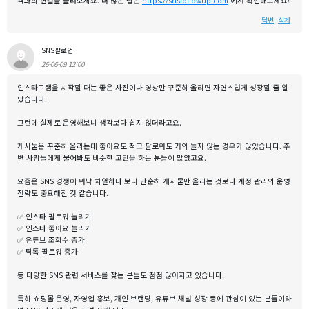
객과의 연결을 늘려보세요. 더 많은 팁은
https://snsfollowup.com
에서 확인해보세요!
답변
삭제
SNS팔로업
26-06-09 12:00
인스타그램을 시작할 때는 좋은 사진이나 영상만 꾸준히 올리면 자연스럽게 성장할 줄 알
았습니다.
그런데 실제로 운영해보니 생각보다 쉽지 않더라고요.
게시물은 꾸준히 올리는데 좋아요도 적고 팔로워도 거의 늘지 않는 경우가 많았습니다. 주
변 사람들에게 물어봐도 비슷한 고민을 하는 분들이 많았고요.
요즘은 SNS 경쟁이 워낙 치열하다 보니 단순히 게시물만 올리는 것보다 계정 관리와 운영
전략도 중요해진 것 같습니다.
✅ 인스타 팔로워 늘리기
✅ 인스타 좋아요 늘리기
✅ 유튜브 조회수 증가
✅ 틱톡 팔로워 증가
등 다양한 SNS 관련 서비스를 찾는 분들도 점점 많아지고 있습니다.
특히 쇼핑몰 운영, 자영업 홍보, 개인 브랜딩, 유튜브 채널 성장 등에 관심이 있는 분들이라