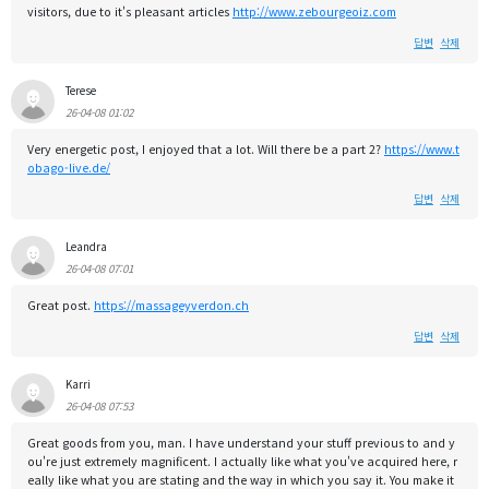
visitors, due to it's pleasant articles
http://www.zebourgeoiz.com
답변
삭제
Terese
26-04-08 01:02
Very energetic post, I enjoyed that a lot. Will there be a part 2?
https://www.t
obago-live.de/
답변
삭제
Leandra
26-04-08 07:01
Great post.
https://massageyverdon.ch
답변
삭제
Karri
26-04-08 07:53
Great goods from you, man. I have understand your stuff previous to and y
ou're just extremely magnificent. I actually like what you've acquired here, r
eally like what you are stating and the way in which you say it. You make it