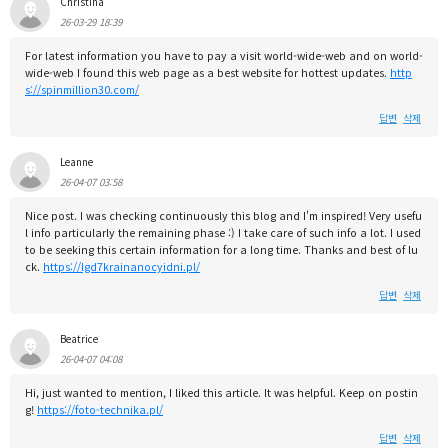
Christina
26-03-29 18:39
For latest information you have to pay a visit world-wide-web and on world-
wide-web I found this web page as a best website for hottest updates.
http
s://spinmillion30.com/
답변
삭제
Leanne
26-04-07 03:58
Nice post. I was checking continuously this blog and I'm inspired! Very usefu
l info particularly the remaining phase :) I take care of such info a lot. I used
to be seeking this certain information for a long time. Thanks and best of lu
ck.
https://lgd7krainanocyidni.pl/
답변
삭제
Beatrice
26-04-07 04:08
Hi, just wanted to mention, I liked this article. It was helpful. Keep on postin
g!
https://foto-technika.pl/
답변
삭제