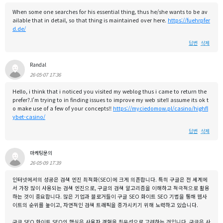
When some one searches for his essential thing, thus he/she wants to be av
ailable that in detail, so that thing is maintained over here.
https://fuehrpfer
d.de/
답변
삭제
Randal
26-05-07 17:36
Hello, i think that i noticed you visited my weblog thus i came to return the
prefer?.I'm trying to in finding issues to improve my web site!I assume its ok t
o make use of a few of your concepts!!
https://myciedomow.pl/casino/highfl
ybet-casino/
답변
삭제
마케팅문의
26-05-09 17:39
인터넷에서의 성공은 검색 엔진 최적화(SEO)에 크게 의존합니다. 특히 구글은 전 세계에
서 가장 많이 사용되는 검색 엔진으로, 구글의 검색 알고리즘을 이해하고 적극적으로 활용
하는 것이 중요합니다. 많은 기업과 블로거들이 구글 SEO 화이트 SEO 기법을 통해 웹사
이트의 순위를 높이고, 자연적인 검색 트래픽을 증가시키기 위해 노력하고 있습니다.
구글 SEO 화이트 SEO의 핵심은 사용자 경험을 최우선으로 고려하는 것입니다. 구글은 사