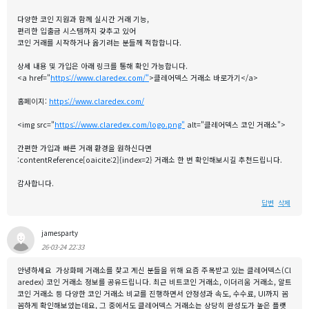
다양한 코인 지원과 함께 실시간 거래 기능,
편리한 입출금 시스템까지 갖추고 있어
코인 거래를 시작하거나 옮기려는 분들께 적합합니다.
상세 내용 및 가입은 아래 링크를 통해 확인 가능합니다.
<a href="
https://www.claredex.com/"
>클레어덱스 거래소 바로가기</a>
홈페이지:
https://www.claredex.com/
<img src="
https://www.claredex.com/logo.png"
alt="클레어덱스 코인 거래소">
간편한 가입과 빠른 거래 환경을 원하신다면
:contentReference[oaicite:2]{index=2} 거래소 한 번 확인해보시길 추천드립니다.
감사합니다.
답변
삭제
jamesparty
26-03-24 22:33
안녕하세요 가상화폐 거래소를 찾고 계신 분들을 위해 요즘 주목받고 있는 클레어덱스(Cl
aredex) 코인 거래소 정보를 공유드립니다. 최근 비트코인 거래소, 이더리움 거래소, 알트
코인 거래소 등 다양한 코인 거래소 비교를 진행하면서 안정성과 속도, 수수료, UI까지 꼼
꼼하게 확인해보았는데요, 그 중에서도 클레어덱스 거래소는 상당히 완성도가 높은 플랫