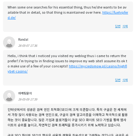
When some one searches for his essential thing, thus he/she wants to be av
ailable that in detail, so that thing is maintained over here.
https://fuehrpfer
d.de/
답변
삭제
Randal
26-05-07 17:36
Hello, i think that i noticed you visited my weblog thus i came to return the
prefer?.I'm trying to in finding issues to improve my web site!I assume its ok t
o make use of a few of your concepts!!
https://myciedomow.pl/casino/highfl
ybet-casino/
답변
삭제
마케팅문의
26-05-09 17:39
인터넷에서의 성공은 검색 엔진 최적화(SEO)에 크게 의존합니다. 특히 구글은 전 세계에
서 가장 많이 사용되는 검색 엔진으로, 구글의 검색 알고리즘을 이해하고 적극적으로 활용
하는 것이 중요합니다. 많은 기업과 블로거들이 구글 SEO 화이트 SEO 기법을 통해 웹사
이트의 순위를 높이고, 자연적인 검색 트래픽을 증가시키기 위해 노력하고 있습니다.
구글 SEO 화이트 SEO의 핵심은 사용자 경험을 최우선으로 고려하는 것입니다. 구글은 사