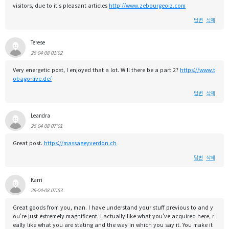
visitors, due to it's pleasant articles
http://www.zebourgeoiz.com
답변
삭제
Terese
26-04-08 01:02
Very energetic post, I enjoyed that a lot. Will there be a part 2?
https://www.t
obago-live.de/
답변
삭제
Leandra
26-04-08 07:01
Great post.
https://massageyverdon.ch
답변
삭제
Karri
26-04-08 07:53
Great goods from you, man. I have understand your stuff previous to and y
ou're just extremely magnificent. I actually like what you've acquired here, r
eally like what you are stating and the way in which you say it. You make it