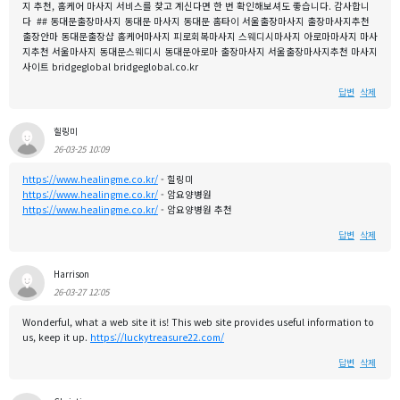
지 추천, 홈케어 마사지 서비스를 찾고 계신다면 한 번 확인해보셔도 좋습니다. 감사합니
다 ## 동대문출장마사지 동대문 마사지 동대문 홈타이 서울출장마사지 출장마사지추천
출장안마 동대문출장샵 홈케어마사지 피로회복마사지 스웨디시마사지 아로마마사지 마사
지추천 서울마사지 동대문스웨디시 동대문아로마 출장마사지 서울출장마사지추천 마사지
사이트 bridgeglobal bridgeglobal.co.kr
답변
삭제
힐링미
26-03-25 10:09
https://www.healingme.co.kr/
- 힐링미
https://www.healingme.co.kr/
- 암요양병원
https://www.healingme.co.kr/
- 암요양병원 추천
답변
삭제
Harrison
26-03-27 12:05
Wonderful, what a web site it is! This web site provides useful information to
us, keep it up.
https://luckytreasure22.com/
답변
삭제