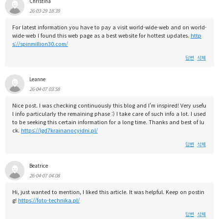
Christina
26-03-29 18:39
For latest information you have to pay a visit world-wide-web and on world-
wide-web I found this web page as a best website for hottest updates.
http
s://spinmillion30.com/
답변
삭제
Leanne
26-04-07 03:58
Nice post. I was checking continuously this blog and I'm inspired! Very usefu
l info particularly the remaining phase :) I take care of such info a lot. I used
to be seeking this certain information for a long time. Thanks and best of lu
ck.
https://lgd7krainanocyidni.pl/
답변
삭제
Beatrice
26-04-07 04:08
Hi, just wanted to mention, I liked this article. It was helpful. Keep on postin
g!
https://foto-technika.pl/
답변
삭제