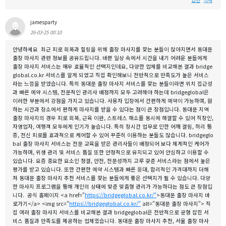
답변
삭제
jamesparty
26-03-25 00:10
안녕하세요 최근 피로 회복과 힐링을 위해 출장 마사지를 찾는 분들이 많아지면서 동대문
출장 마사지 관련 정보를 공유드립니다. 바쁜 일상 속에서 시간을 내기 어려운 분들에게
출장 마사지 서비스는 매우 효율적인 선택지인데요, 다양한 업체를 비교해본 결과 bridge
global.co.kr 서비스를 알게 되었고 직접 확인해보니 전반적으로 만족도가 높은 서비스
라는 느낌을 받았습니다. 특히 동대문 출장 마사지 서비스를 찾는 분들이라면 위치 접근성
과 빠른 예약 시스템, 전문적인 관리사 배정까지 모두 고려해야 하는데 bridgeglobal은
이러한 부분에서 강점을 가지고 있습니다. 사용자 입장에서 간편하게 예약이 가능하며, 원
하는 시간과 장소에서 편하게 마사지를 받을 수 있다는 점이 큰 장점입니다. 동대문 지역
출장 마사지의 경우 피로 회복, 근육 이완, 스트레스 해소를 동시에 해결할 수 있어 직장인,
자영업자, 여행객 모두에게 인기가 높습니다. 특히 장시간 업무로 인한 어깨 결림, 허리 통
증, 전신 피로를 효과적으로 케어할 수 있어 꾸준히 이용하는 분들도 많습니다. bridgeglo
bal 출장 마사지 서비스는 전문 교육을 받은 관리사들이 배정되어 보다 체계적인 케어가
가능하며, 위생 관리 및 서비스 품질 또한 안정적으로 유지되고 있어 안심하고 이용할 수
있습니다. 요즘 중요한 요소인 청결, 안전, 전문성까지 고루 갖춘 서비스라는 점에서 높은
평가를 받고 있습니다. 또한 간편한 예약 시스템과 빠른 응대, 합리적인 가격대까지 더해
져 동대문 출장 마사지 추천 서비스를 찾는 분들에게 좋은 선택지가 될 수 있습니다. 다양
한 마사지 프로그램을 통해 개인의 상태에 맞춘 맞춤형 관리가 가능하다는 점도 큰 장점입
니다. 공식 홈페이지 <a href="
https://bridgeglobal.co.kr/"
>동대문 출장 마사지 바
로가기</a> <img src="
https://bridgeglobal.co.kr/"
alt="동대문 출장 마사지"> 직
접 여러 출장 마사지 서비스를 비교해본 결과 bridgeglobal은 전반적으로 균형 잡힌 서
비스 품질과 만족도를 제공하는 업체였습니다. 동대문 출장 마사지 추천, 서울 출장 마사