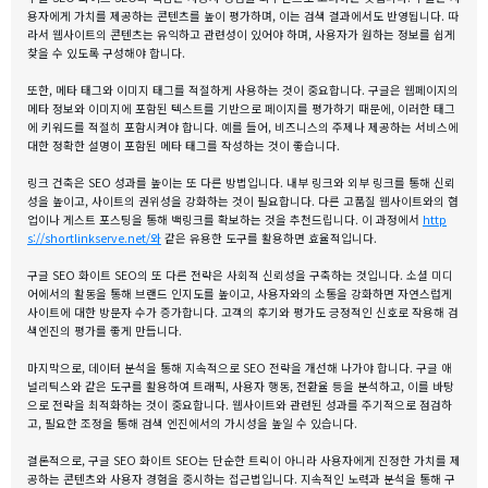
용자에게 가치를 제공하는 콘텐츠를 높이 평가하며, 이는 검색 결과에서도 반영됩니다. 따
라서 웹사이트의 콘텐츠는 유익하고 관련성이 있어야 하며, 사용자가 원하는 정보를 쉽게
찾을 수 있도록 구성해야 합니다.
또한, 메타 태그와 이미지 태그를 적절하게 사용하는 것이 중요합니다. 구글은 웹페이지의
메타 정보와 이미지에 포함된 텍스트를 기반으로 페이지를 평가하기 때문에, 이러한 태그
에 키워드를 적절히 포함시켜야 합니다. 예를 들어, 비즈니스의 주제나 제공하는 서비스에
대한 정확한 설명이 포함된 메타 태그를 작성하는 것이 좋습니다.
링크 건축은 SEO 성과를 높이는 또 다른 방법입니다. 내부 링크와 외부 링크를 통해 신뢰
성을 높이고, 사이트의 권위성을 강화하는 것이 필요합니다. 다른 고품질 웹사이트와의 협
업이나 게스트 포스팅을 통해 백링크를 확보하는 것을 추천드립니다. 이 과정에서
http
s://shortlinkserve.net/와
같은 유용한 도구를 활용하면 효율적입니다.
구글 SEO 화이트 SEO의 또 다른 전략은 사회적 신뢰성을 구축하는 것입니다. 소셜 미디
어에서의 활동을 통해 브랜드 인지도를 높이고, 사용자와의 소통을 강화하면 자연스럽게
사이트에 대한 방문자 수가 증가합니다. 고객의 후기와 평가도 긍정적인 신호로 작용해 검
색엔진의 평가를 좋게 만듭니다.
마지막으로, 데이터 분석을 통해 지속적으로 SEO 전략을 개선해 나가야 합니다. 구글 애
널리틱스와 같은 도구를 활용하여 트래픽, 사용자 행동, 전환율 등을 분석하고, 이를 바탕
으로 전략을 최적화하는 것이 중요합니다. 웹사이트와 관련된 성과를 주기적으로 점검하
고, 필요한 조정을 통해 검색 엔진에서의 가시성을 높일 수 있습니다.
결론적으로, 구글 SEO 화이트 SEO는 단순한 트릭이 아니라 사용자에게 진정한 가치를 제
공하는 콘텐츠와 사용자 경험을 중시하는 접근법입니다. 지속적인 노력과 분석을 통해 구