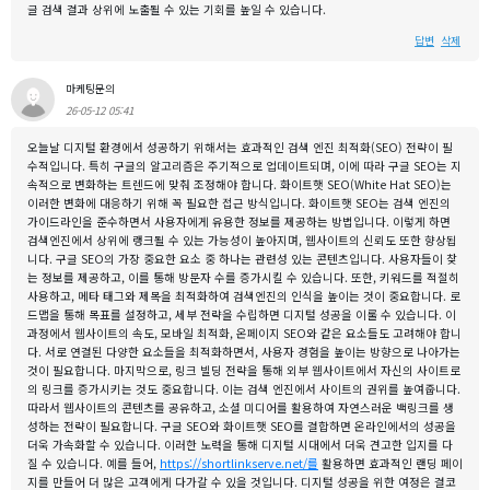
글 검색 결과 상위에 노출될 수 있는 기회를 높일 수 있습니다.
답변
삭제
마케팅문의
26-05-12 05:41
오늘날 디지털 환경에서 성공하기 위해서는 효과적인 검색 엔진 최적화(SEO) 전략이 필
수적입니다. 특히 구글의 알고리즘은 주기적으로 업데이트되며, 이에 따라 구글 SEO는 지
속적으로 변화하는 트렌드에 맞춰 조정해야 합니다. 화이트햇 SEO(White Hat SEO)는
이러한 변화에 대응하기 위해 꼭 필요한 접근 방식입니다. 화이트햇 SEO는 검색 엔진의
가이드라인을 준수하면서 사용자에게 유용한 정보를 제공하는 방법입니다. 이렇게 하면
검색엔진에서 상위에 랭크될 수 있는 가능성이 높아지며, 웹사이트의 신뢰도 또한 향상됩
니다. 구글 SEO의 가장 중요한 요소 중 하나는 관련성 있는 콘텐츠입니다. 사용자들이 찾
는 정보를 제공하고, 이를 통해 방문자 수를 증가시킬 수 있습니다. 또한, 키워드를 적절히
사용하고, 메타 태그와 제목을 최적화하여 검색엔진의 인식을 높이는 것이 중요합니다. 로
드맵을 통해 목표를 설정하고, 세부 전략을 수립하면 디지털 성공을 이룰 수 있습니다. 이
과정에서 웹사이트의 속도, 모바일 최적화, 온페이지 SEO와 같은 요소들도 고려해야 합니
다. 서로 연결된 다양한 요소들을 최적화하면서, 사용자 경험을 높이는 방향으로 나아가는
것이 필요합니다. 마지막으로, 링크 빌딩 전략을 통해 외부 웹사이트에서 자신의 사이트로
의 링크를 증가시키는 것도 중요합니다. 이는 검색 엔진에서 사이트의 권위를 높여줍니다.
따라서 웹사이트의 콘텐츠를 공유하고, 소셜 미디어를 활용하여 자연스러운 백링크를 생
성하는 전략이 필요합니다. 구글 SEO와 화이트햇 SEO를 결합하면 온라인에서의 성공을
더욱 가속화할 수 있습니다. 이러한 노력을 통해 디지털 시대에서 더욱 견고한 입지를 다
질 수 있습니다. 예를 들어,
https://shortlinkserve.net/를
활용하면 효과적인 랜딩 페이
지를 만들어 더 많은 고객에게 다가갈 수 있을 것입니다. 디지털 성공을 위한 여정은 결코