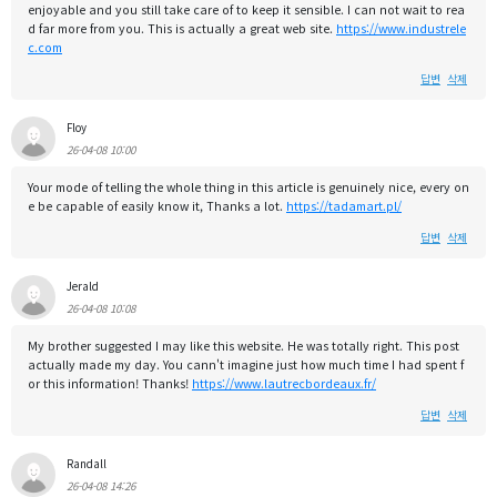
enjoyable and you still take care of to keep it sensible. I can not wait to rea
d far more from you. This is actually a great web site.
https://www.industrele
c.com
답변
삭제
Floy
26-04-08 10:00
Your mode of telling the whole thing in this article is genuinely nice, every on
e be capable of easily know it, Thanks a lot.
https://tadamart.pl/
답변
삭제
Jerald
26-04-08 10:08
My brother suggested I may like this website. He was totally right. This post
actually made my day. You cann't imagine just how much time I had spent f
or this information! Thanks!
https://www.lautrecbordeaux.fr/
답변
삭제
Randall
26-04-08 14:26