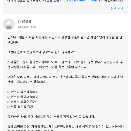
객과의 연결을 늘려보세요. 더 많은 팁은
https://snsfollowup.com
에서 확인해보세요!
답변
삭제
SNS팔로업
26-06-09 12:00
인스타그램을 시작할 때는 좋은 사진이나 영상만 꾸준히 올리면 자연스럽게 성장할 줄 알
았습니다.
그런데 실제로 운영해보니 생각보다 쉽지 않더라고요.
게시물은 꾸준히 올리는데 좋아요도 적고 팔로워도 거의 늘지 않는 경우가 많았습니다. 주
변 사람들에게 물어봐도 비슷한 고민을 하는 분들이 많았고요.
요즘은 SNS 경쟁이 워낙 치열하다 보니 단순히 게시물만 올리는 것보다 계정 관리와 운영
전략도 중요해진 것 같습니다.
✅ 인스타 팔로워 늘리기
✅ 인스타 좋아요 늘리기
✅ 유튜브 조회수 증가
✅ 틱톡 팔로워 증가
등 다양한 SNS 관련 서비스를 찾는 분들도 점점 많아지고 있습니다.
특히 쇼핑몰 운영, 자영업 홍보, 개인 브랜딩, 유튜브 채널 성장 등에 관심이 있는 분들이라