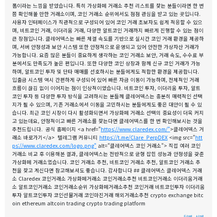
폼이라는 느낌을 받았습니다. 특히 가상화폐 거래소 추천 리스트를 찾는 분들이라면 한 번
쯤 확인해볼 만한 거래소이며, 코인 거래소 순위에서도 점점 관심을 받고 있는 곳입니다.
사용자 인터페이스가 직관적으로 구성되어 있어 코인 거래 초보자도 쉽게 적응할 수 있으
며, 비트코인 거래, 이더리움 거래, 다양한 알트코인 거래까지 빠르게 진행할 수 있는 점이
큰 장점입니다. 클레어덱스는 빠른 체결 속도를 기반으로 실시간 코인 거래 환경을 제공하
며, 서버 안정성과 보안 시스템 또한 안정적으로 운영되고 있어 안전한 가상자산 거래가
가능합니다. 요즘 많은 분들이 중요하게 생각하는 코인 거래소 보안, 거래 속도, 수수료 부
분에서도 만족도가 높은 편입니다. 또한 다양한 코인 상장과 함께 신규 코인 거래가 가능
하며, 알트코인 투자 및 단타 매매를 선호하시는 분들에게도 적합한 환경을 제공합니다.
입출금 시스템 역시 간편하게 구성되어 있어 빠른 자금 이동이 가능하며, 전체적인 거래
흐름이 끊김 없이 이어지는 점이 인상적이었습니다. 비트코인 투자, 이더리움 투자, 알트
코인 투자 등 다양한 투자 방식을 고려하시는 분들께 클레어덱스는 충분히 매력적인 선택
지가 될 수 있으며, 기존 거래소에서 이동을 고민하시는 분들에게도 좋은 대안이 될 수 있
습니다. 최근 코인 시장이 다시 활성화되면서 가상화폐 거래소 선택의 중요성이 더욱 커지
고 있는데요, 안정적이고 빠른 거래소를 찾는다면 클레어덱스를 한 번 확인해보시는 것을
추천드립니다. 공식 홈페이지 <a href="
https://www.claredex.com/"
>클레어덱스 거
래소 바로가기</a> 텔레그램 커뮤니티
https://t.me/Clare_PerpDEX
<img src="
htt
ps://www.claredex.com/logo.png"
alt="클레어덱스 코인 거래소"> 직접 여러 코인
거래소 비교 후 이용해본 결과, 클레어덱스는 전반적으로 균형 잡힌 성능과 안정성을 갖춘
가상화폐 거래소였습니다. 코인 거래소 추천, 비트코인 거래소 추천, 알트코인 거래소 추
천을 찾고 계신다면 참고해보셔도 좋습니다. 감사합니다 ## 클레어덱스 클레어덱스 거래
소 Claredex 코인거래소 가상화폐거래소 코인거래소추천 비트코인거래소 이더리움거래
소 알트코인거래소 코인거래소순위 가상화폐거래소추천 코인거래 비트코인투자 이더리움
투자 알트코인투자 코인선물거래 코인마진거래 해외거래소추천 crypto exchange bitc
oin ethereum altcoin trading crypto trading platform