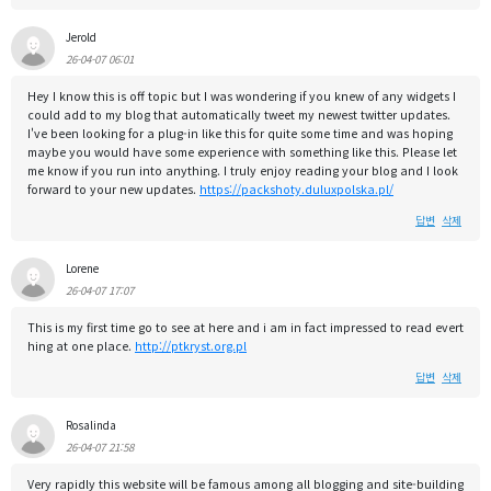
Jerold
26-04-07 06:01
Hey I know this is off topic but I was wondering if you knew of any widgets I
could add to my blog that automatically tweet my newest twitter updates.
I've been looking for a plug-in like this for quite some time and was hoping
maybe you would have some experience with something like this. Please let
me know if you run into anything. I truly enjoy reading your blog and I look
forward to your new updates.
https://packshoty.duluxpolska.pl/
답변
삭제
Lorene
26-04-07 17:07
This is my first time go to see at here and i am in fact impressed to read evert
hing at one place.
http://ptkryst.org.pl
답변
삭제
Rosalinda
26-04-07 21:58
Very rapidly this website will be famous among all blogging and site-building