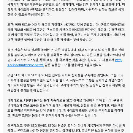
용자에게 가치를 제공하는 콘텐츠를 높이 평가하며, 이는 검색 결과에서도 반영됩니다. 따
라서 웹사이트의 콘텐츠는 유익하고 관련성이 있어야 하며, 사용자가 원하는 정보를 쉽게
찾을 수 있도록 구성해야 합니다.
또한, 메타 태그와 이미지 태그를 적절하게 사용하는 것이 중요합니다. 구글은 웹페이지의
메타 정보와 이미지에 포함된 텍스트를 기반으로 페이지를 평가하기 때문에, 이러한 태그
에 키워드를 적절히 포함시켜야 합니다. 예를 들어, 비즈니스의 주제나 제공하는 서비스에
대한 정확한 설명이 포함된 메타 태그를 작성하는 것이 좋습니다.
링크 건축은 SEO 성과를 높이는 또 다른 방법입니다. 내부 링크와 외부 링크를 통해 신뢰
성을 높이고, 사이트의 권위성을 강화하는 것이 필요합니다. 다른 고품질 웹사이트와의 협
업이나 게스트 포스팅을 통해 백링크를 확보하는 것을 추천드립니다. 이 과정에서
http
s://shortlinkserve.net/와
같은 유용한 도구를 활용하면 효율적입니다.
구글 SEO 화이트 SEO의 또 다른 전략은 사회적 신뢰성을 구축하는 것입니다. 소셜 미디
어에서의 활동을 통해 브랜드 인지도를 높이고, 사용자와의 소통을 강화하면 자연스럽게
사이트에 대한 방문자 수가 증가합니다. 고객의 후기와 평가도 긍정적인 신호로 작용해 검
색엔진의 평가를 좋게 만듭니다.
마지막으로, 데이터 분석을 통해 지속적으로 SEO 전략을 개선해 나가야 합니다. 구글 애
널리틱스와 같은 도구를 활용하여 트래픽, 사용자 행동, 전환율 등을 분석하고, 이를 바탕
으로 전략을 최적화하는 것이 중요합니다. 웹사이트와 관련된 성과를 주기적으로 점검하
고, 필요한 조정을 통해 검색 엔진에서의 가시성을 높일 수 있습니다.
결론적으로, 구글 SEO 화이트 SEO는 단순한 트릭이 아니라 사용자에게 진정한 가치를 제
공하는 콘텐츠와 사용자 경험을 중시하는 접근법입니다. 지속적인 노력과 분석을 통해 구