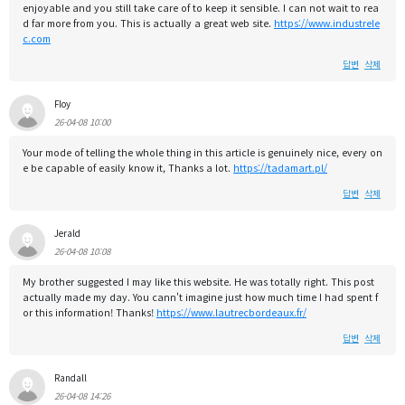
enjoyable and you still take care of to keep it sensible. I can not wait to rea
d far more from you. This is actually a great web site.
https://www.industrele
c.com
답변
삭제
Floy
26-04-08 10:00
Your mode of telling the whole thing in this article is genuinely nice, every on
e be capable of easily know it, Thanks a lot.
https://tadamart.pl/
답변
삭제
Jerald
26-04-08 10:08
My brother suggested I may like this website. He was totally right. This post
actually made my day. You cann't imagine just how much time I had spent f
or this information! Thanks!
https://www.lautrecbordeaux.fr/
답변
삭제
Randall
26-04-08 14:26