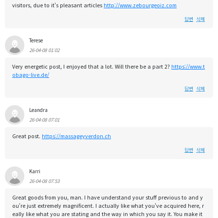
visitors, due to it's pleasant articles
http://www.zebourgeoiz.com
답변
삭제
Terese
26-04-08 01:02
Very energetic post, I enjoyed that a lot. Will there be a part 2?
https://www.t
obago-live.de/
답변
삭제
Leandra
26-04-08 07:01
Great post.
https://massageyverdon.ch
답변
삭제
Karri
26-04-08 07:53
Great goods from you, man. I have understand your stuff previous to and y
ou're just extremely magnificent. I actually like what you've acquired here, r
eally like what you are stating and the way in which you say it. You make it