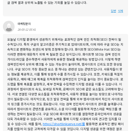
글 검색 결과 상위에 노출될 수 있는 기회를 높일 수 있습니다.
답변
삭제
마케팅문의
26-05-12 05:41
오늘날 디지털 환경에서 성공하기 위해서는 효과적인 검색 엔진 최적화(SEO) 전략이 필
수적입니다. 특히 구글의 알고리즘은 주기적으로 업데이트되며, 이에 따라 구글 SEO는 지
속적으로 변화하는 트렌드에 맞춰 조정해야 합니다. 화이트햇 SEO(White Hat SEO)는
이러한 변화에 대응하기 위해 꼭 필요한 접근 방식입니다. 화이트햇 SEO는 검색 엔진의
가이드라인을 준수하면서 사용자에게 유용한 정보를 제공하는 방법입니다. 이렇게 하면
검색엔진에서 상위에 랭크될 수 있는 가능성이 높아지며, 웹사이트의 신뢰도 또한 향상됩
니다. 구글 SEO의 가장 중요한 요소 중 하나는 관련성 있는 콘텐츠입니다. 사용자들이 찾
는 정보를 제공하고, 이를 통해 방문자 수를 증가시킬 수 있습니다. 또한, 키워드를 적절히
사용하고, 메타 태그와 제목을 최적화하여 검색엔진의 인식을 높이는 것이 중요합니다. 로
드맵을 통해 목표를 설정하고, 세부 전략을 수립하면 디지털 성공을 이룰 수 있습니다. 이
과정에서 웹사이트의 속도, 모바일 최적화, 온페이지 SEO와 같은 요소들도 고려해야 합니
다. 서로 연결된 다양한 요소들을 최적화하면서, 사용자 경험을 높이는 방향으로 나아가는
것이 필요합니다. 마지막으로, 링크 빌딩 전략을 통해 외부 웹사이트에서 자신의 사이트로
의 링크를 증가시키는 것도 중요합니다. 이는 검색 엔진에서 사이트의 권위를 높여줍니다.
따라서 웹사이트의 콘텐츠를 공유하고, 소셜 미디어를 활용하여 자연스러운 백링크를 생
성하는 전략이 필요합니다. 구글 SEO와 화이트햇 SEO를 결합하면 온라인에서의 성공을
더욱 가속화할 수 있습니다. 이러한 노력을 통해 디지털 시대에서 더욱 견고한 입지를 다
질 수 있습니다. 예를 들어,
https://shortlinkserve.net/를
활용하면 효과적인 랜딩 페이
지를 만들어 더 많은 고객에게 다가갈 수 있을 것입니다. 디지털 성공을 위한 여정은 결코