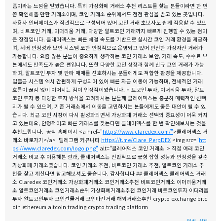
폼이라는 느낌을 받았습니다. 특히 가상화폐 거래소 추천 리스트를 찾는 분들이라면 한 번
쯤 확인해볼 만한 거래소이며, 코인 거래소 순위에서도 점점 관심을 받고 있는 곳입니다.
사용자 인터페이스가 직관적으로 구성되어 있어 코인 거래 초보자도 쉽게 적응할 수 있으
며, 비트코인 거래, 이더리움 거래, 다양한 알트코인 거래까지 빠르게 진행할 수 있는 점이
큰 장점입니다. 클레어덱스는 빠른 체결 속도를 기반으로 실시간 코인 거래 환경을 제공하
며, 서버 안정성과 보안 시스템 또한 안정적으로 운영되고 있어 안전한 가상자산 거래가
가능합니다. 요즘 많은 분들이 중요하게 생각하는 코인 거래소 보안, 거래 속도, 수수료 부
분에서도 만족도가 높은 편입니다. 또한 다양한 코인 상장과 함께 신규 코인 거래가 가능
하며, 알트코인 투자 및 단타 매매를 선호하시는 분들에게도 적합한 환경을 제공합니다.
입출금 시스템 역시 간편하게 구성되어 있어 빠른 자금 이동이 가능하며, 전체적인 거래
흐름이 끊김 없이 이어지는 점이 인상적이었습니다. 비트코인 투자, 이더리움 투자, 알트
코인 투자 등 다양한 투자 방식을 고려하시는 분들께 클레어덱스는 충분히 매력적인 선택
지가 될 수 있으며, 기존 거래소에서 이동을 고민하시는 분들에게도 좋은 대안이 될 수 있
습니다. 최근 코인 시장이 다시 활성화되면서 가상화폐 거래소 선택의 중요성이 더욱 커지
고 있는데요, 안정적이고 빠른 거래소를 찾는다면 클레어덱스를 한 번 확인해보시는 것을
추천드립니다. 공식 홈페이지 <a href="
https://www.claredex.com/"
>클레어덱스 거
래소 바로가기</a> 텔레그램 커뮤니티
https://t.me/Clare_PerpDEX
<img src="
htt
ps://www.claredex.com/logo.png"
alt="클레어덱스 코인 거래소"> 직접 여러 코인
거래소 비교 후 이용해본 결과, 클레어덱스는 전반적으로 균형 잡힌 성능과 안정성을 갖춘
가상화폐 거래소였습니다. 코인 거래소 추천, 비트코인 거래소 추천, 알트코인 거래소 추
천을 찾고 계신다면 참고해보셔도 좋습니다. 감사합니다 ## 클레어덱스 클레어덱스 거래
소 Claredex 코인거래소 가상화폐거래소 코인거래소추천 비트코인거래소 이더리움거래
소 알트코인거래소 코인거래소순위 가상화폐거래소추천 코인거래 비트코인투자 이더리움
투자 알트코인투자 코인선물거래 코인마진거래 해외거래소추천 crypto exchange bitc
oin ethereum altcoin trading crypto trading platform