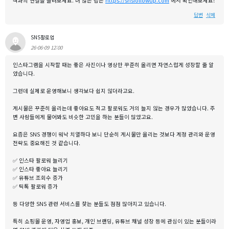
객과의 연결을 늘려보세요. 더 많은 팁은
https://snsfollowup.com
에서 확인해보세요!
답변
삭제
SNS팔로업
26-06-09 12:00
인스타그램을 시작할 때는 좋은 사진이나 영상만 꾸준히 올리면 자연스럽게 성장할 줄 알
았습니다.
그런데 실제로 운영해보니 생각보다 쉽지 않더라고요.
게시물은 꾸준히 올리는데 좋아요도 적고 팔로워도 거의 늘지 않는 경우가 많았습니다. 주
변 사람들에게 물어봐도 비슷한 고민을 하는 분들이 많았고요.
요즘은 SNS 경쟁이 워낙 치열하다 보니 단순히 게시물만 올리는 것보다 계정 관리와 운영
전략도 중요해진 것 같습니다.
✅ 인스타 팔로워 늘리기
✅ 인스타 좋아요 늘리기
✅ 유튜브 조회수 증가
✅ 틱톡 팔로워 증가
등 다양한 SNS 관련 서비스를 찾는 분들도 점점 많아지고 있습니다.
특히 쇼핑몰 운영, 자영업 홍보, 개인 브랜딩, 유튜브 채널 성장 등에 관심이 있는 분들이라