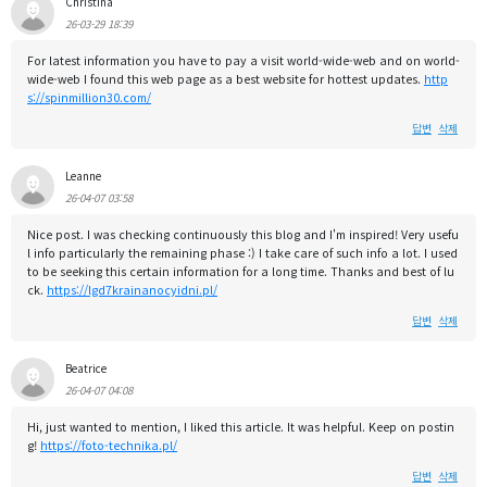
Christina
26-03-29 18:39
For latest information you have to pay a visit world-wide-web and on world-
wide-web I found this web page as a best website for hottest updates.
http
s://spinmillion30.com/
답변
삭제
Leanne
26-04-07 03:58
Nice post. I was checking continuously this blog and I'm inspired! Very usefu
l info particularly the remaining phase :) I take care of such info a lot. I used
to be seeking this certain information for a long time. Thanks and best of lu
ck.
https://lgd7krainanocyidni.pl/
답변
삭제
Beatrice
26-04-07 04:08
Hi, just wanted to mention, I liked this article. It was helpful. Keep on postin
g!
https://foto-technika.pl/
답변
삭제