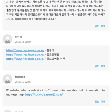
지 추천, 홈케어 마사지 서비스를 찾고 계신다면 한 번 확인해보셔도 좋습니다. 감사합니
다 ## 동대문출장마사지 동대문 마사지 동대문 홈타이 서울출장마사지 출장마사지추천
출장안마 동대문출장샵 홈케어마사지 피로회복마사지 스웨디시마사지 아로마마사지 마사
지추천 서울마사지 동대문스웨디시 동대문아로마 출장마사지 서울출장마사지추천 마사지
사이트 bridgeglobal bridgeglobal.co.kr
답변
삭제
힐링미
26-03-25 10:09
https://www.healingme.co.kr/
- 힐링미
https://www.healingme.co.kr/
- 암요양병원
https://www.healingme.co.kr/
- 암요양병원 추천
답변
삭제
Harrison
26-03-27 12:05
Wonderful, what a web site it is! This web site provides useful information to
us, keep it up.
https://luckytreasure22.com/
답변
삭제