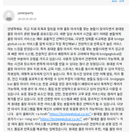
답변
삭제
jamesparty
26-03-25 00:10
안녕하세요 최근 피로 회복과 힐링을 위해 출장 마사지를 찾는 분들이 많아지면서 동대문
출장 마사지 관련 정보를 공유드립니다. 바쁜 일상 속에서 시간을 내기 어려운 분들에게
출장 마사지 서비스는 매우 효율적인 선택지인데요, 다양한 업체를 비교해본 결과 bridge
global.co.kr 서비스를 알게 되었고 직접 확인해보니 전반적으로 만족도가 높은 서비스
라는 느낌을 받았습니다. 특히 동대문 출장 마사지 서비스를 찾는 분들이라면 위치 접근성
과 빠른 예약 시스템, 전문적인 관리사 배정까지 모두 고려해야 하는데 bridgeglobal은
이러한 부분에서 강점을 가지고 있습니다. 사용자 입장에서 간편하게 예약이 가능하며, 원
하는 시간과 장소에서 편하게 마사지를 받을 수 있다는 점이 큰 장점입니다. 동대문 지역
출장 마사지의 경우 피로 회복, 근육 이완, 스트레스 해소를 동시에 해결할 수 있어 직장인,
자영업자, 여행객 모두에게 인기가 높습니다. 특히 장시간 업무로 인한 어깨 결림, 허리 통
증, 전신 피로를 효과적으로 케어할 수 있어 꾸준히 이용하는 분들도 많습니다. bridgeglo
bal 출장 마사지 서비스는 전문 교육을 받은 관리사들이 배정되어 보다 체계적인 케어가
가능하며, 위생 관리 및 서비스 품질 또한 안정적으로 유지되고 있어 안심하고 이용할 수
있습니다. 요즘 중요한 요소인 청결, 안전, 전문성까지 고루 갖춘 서비스라는 점에서 높은
평가를 받고 있습니다. 또한 간편한 예약 시스템과 빠른 응대, 합리적인 가격대까지 더해
져 동대문 출장 마사지 추천 서비스를 찾는 분들에게 좋은 선택지가 될 수 있습니다. 다양
한 마사지 프로그램을 통해 개인의 상태에 맞춘 맞춤형 관리가 가능하다는 점도 큰 장점입
니다. 공식 홈페이지 <a href="
https://bridgeglobal.co.kr/"
>동대문 출장 마사지 바
로가기</a> <img src="
https://bridgeglobal.co.kr/"
alt="동대문 출장 마사지"> 직
접 여러 출장 마사지 서비스를 비교해본 결과 bridgeglobal은 전반적으로 균형 잡힌 서
비스 품질과 만족도를 제공하는 업체였습니다. 동대문 출장 마사지 추천, 서울 출장 마사