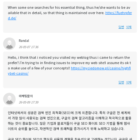
When some one searches for his essential thing, thus he/she wants to be av
ailable that in detail, so that thing is maintained over here.
https://fuehrpfer
d.de/
답변
삭제
Randal
26-05-07 17:36
Hello, i think that i noticed you visited my weblog thus i came to return the
prefer?.I'm trying to in finding issues to improve my web site!I assume its ok t
o make use of a few of your concepts!!
https://myciedomow.pl/casino/highfl
ybet-casino/
답변
삭제
마케팅문의
26-05-09 17:39
인터넷에서의 성공은 검색 엔진 최적화(SEO)에 크게 의존합니다. 특히 구글은 전 세계에
서 가장 많이 사용되는 검색 엔진으로, 구글의 검색 알고리즘을 이해하고 적극적으로 활용
하는 것이 중요합니다. 많은 기업과 블로거들이 구글 SEO 화이트 SEO 기법을 통해 웹사
이트의 순위를 높이고, 자연적인 검색 트래픽을 증가시키기 위해 노력하고 있습니다.
구글 SEO 화이트 SEO의 핵심은 사용자 경험을 최우선으로 고려하는 것입니다. 구글은 사