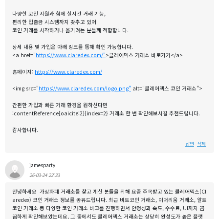
다양한 코인 지원과 함께 실시간 거래 기능,
편리한 입출금 시스템까지 갖추고 있어
코인 거래를 시작하거나 옮기려는 분들께 적합합니다.
상세 내용 및 가입은 아래 링크를 통해 확인 가능합니다.
<a href="
https://www.claredex.com/"
>클레어덱스 거래소 바로가기</a>
홈페이지:
https://www.claredex.com/
<img src="
https://www.claredex.com/logo.png"
alt="클레어덱스 코인 거래소">
간편한 가입과 빠른 거래 환경을 원하신다면
:contentReference[oaicite:2]{index=2} 거래소 한 번 확인해보시길 추천드립니다.
감사합니다.
답변
삭제
jamesparty
26-03-24 22:33
안녕하세요 가상화폐 거래소를 찾고 계신 분들을 위해 요즘 주목받고 있는 클레어덱스(Cl
aredex) 코인 거래소 정보를 공유드립니다. 최근 비트코인 거래소, 이더리움 거래소, 알트
코인 거래소 등 다양한 코인 거래소 비교를 진행하면서 안정성과 속도, 수수료, UI까지 꼼
꼼하게 확인해보았는데요, 그 중에서도 클레어덱스 거래소는 상당히 완성도가 높은 플랫