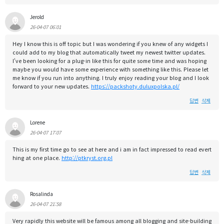
Jerold
26-04-07 06:01
Hey I know this is off topic but I was wondering if you knew of any widgets I
could add to my blog that automatically tweet my newest twitter updates.
I've been looking for a plug-in like this for quite some time and was hoping
maybe you would have some experience with something like this. Please let
me know if you run into anything. I truly enjoy reading your blog and I look
forward to your new updates.
https://packshoty.duluxpolska.pl/
답변
삭제
Lorene
26-04-07 17:07
This is my first time go to see at here and i am in fact impressed to read evert
hing at one place.
http://ptkryst.org.pl
답변
삭제
Rosalinda
26-04-07 21:58
Very rapidly this website will be famous among all blogging and site-building