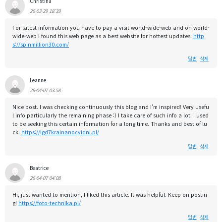
Christina
26-03-29 18:39
For latest information you have to pay a visit world-wide-web and on world-
wide-web I found this web page as a best website for hottest updates.
http
s://spinmillion30.com/
답변
삭제
Leanne
26-04-07 03:58
Nice post. I was checking continuously this blog and I'm inspired! Very usefu
l info particularly the remaining phase :) I take care of such info a lot. I used
to be seeking this certain information for a long time. Thanks and best of lu
ck.
https://lgd7krainanocyidni.pl/
답변
삭제
Beatrice
26-04-07 04:08
Hi, just wanted to mention, I liked this article. It was helpful. Keep on postin
g!
https://foto-technika.pl/
답변
삭제