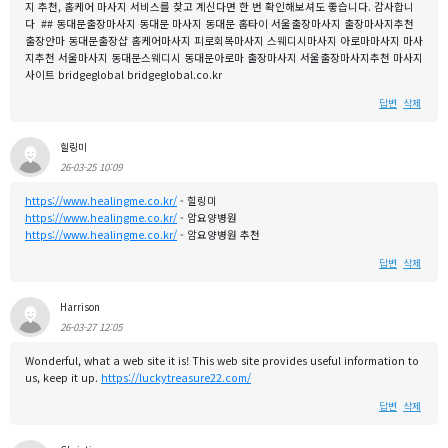
지 추천, 홈케어 마사지 서비스를 찾고 계신다면 한 번 확인해보셔도 좋습니다. 감사합니
다 ## 동대문출장마사지 동대문 마사지 동대문 홈타이 서울출장마사지 출장마사지추천
출장안마 동대문출장샵 홈케어마사지 피로회복마사지 스웨디시마사지 아로마마사지 마사
지추천 서울마사지 동대문스웨디시 동대문아로마 출장마사지 서울출장마사지추천 마사지
사이트 bridgeglobal bridgeglobal.co.kr
답변
삭제
힐링미
26-03-25 10:09
https://www.healingme.co.kr/
- 힐링미
https://www.healingme.co.kr/
- 암요양병원
https://www.healingme.co.kr/
- 암요양병원 추천
답변
삭제
Harrison
26-03-27 12:05
Wonderful, what a web site it is! This web site provides useful information to
us, keep it up.
https://luckytreasure22.com/
답변
삭제