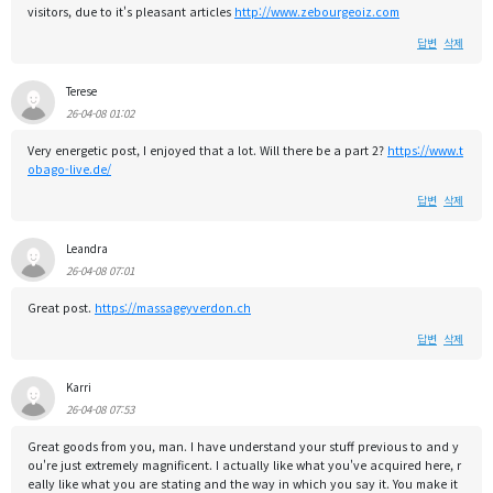
visitors, due to it's pleasant articles
http://www.zebourgeoiz.com
답변
삭제
Terese
26-04-08 01:02
Very energetic post, I enjoyed that a lot. Will there be a part 2?
https://www.t
obago-live.de/
답변
삭제
Leandra
26-04-08 07:01
Great post.
https://massageyverdon.ch
답변
삭제
Karri
26-04-08 07:53
Great goods from you, man. I have understand your stuff previous to and y
ou're just extremely magnificent. I actually like what you've acquired here, r
eally like what you are stating and the way in which you say it. You make it