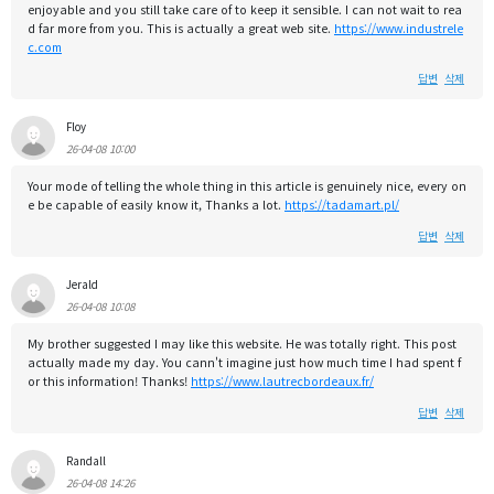
enjoyable and you still take care of to keep it sensible. I can not wait to rea
d far more from you. This is actually a great web site.
https://www.industrele
c.com
답변
삭제
Floy
26-04-08 10:00
Your mode of telling the whole thing in this article is genuinely nice, every on
e be capable of easily know it, Thanks a lot.
https://tadamart.pl/
답변
삭제
Jerald
26-04-08 10:08
My brother suggested I may like this website. He was totally right. This post
actually made my day. You cann't imagine just how much time I had spent f
or this information! Thanks!
https://www.lautrecbordeaux.fr/
답변
삭제
Randall
26-04-08 14:26