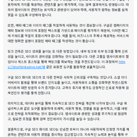
용자에게 가치를 제공하는 콘텐츠를 높이 평가하며, 이는 검색 결과에서도 반영됩니다. 따
라서 웹사이트의 콘텐츠는 유익하고 관련성이 있어야 하며, 사용자가 원하는 정보를 쉽게
찾을 수 있도록 구성해야 합니다.
또한, 메타 태그와 이미지 태그를 적절하게 사용하는 것이 중요합니다. 구글은 웹페이지의
메타 정보와 이미지에 포함된 텍스트를 기반으로 페이지를 평가하기 때문에, 이러한 태그
에 키워드를 적절히 포함시켜야 합니다. 예를 들어, 비즈니스의 주제나 제공하는 서비스에
대한 정확한 설명이 포함된 메타 태그를 작성하는 것이 좋습니다.
링크 건축은 SEO 성과를 높이는 또 다른 방법입니다. 내부 링크와 외부 링크를 통해 신뢰
성을 높이고, 사이트의 권위성을 강화하는 것이 필요합니다. 다른 고품질 웹사이트와의 협
업이나 게스트 포스팅을 통해 백링크를 확보하는 것을 추천드립니다. 이 과정에서
http
s://shortlinkserve.net/와
같은 유용한 도구를 활용하면 효율적입니다.
구글 SEO 화이트 SEO의 또 다른 전략은 사회적 신뢰성을 구축하는 것입니다. 소셜 미디
어에서의 활동을 통해 브랜드 인지도를 높이고, 사용자와의 소통을 강화하면 자연스럽게
사이트에 대한 방문자 수가 증가합니다. 고객의 후기와 평가도 긍정적인 신호로 작용해 검
색엔진의 평가를 좋게 만듭니다.
마지막으로, 데이터 분석을 통해 지속적으로 SEO 전략을 개선해 나가야 합니다. 구글 애
널리틱스와 같은 도구를 활용하여 트래픽, 사용자 행동, 전환율 등을 분석하고, 이를 바탕
으로 전략을 최적화하는 것이 중요합니다. 웹사이트와 관련된 성과를 주기적으로 점검하
고, 필요한 조정을 통해 검색 엔진에서의 가시성을 높일 수 있습니다.
결론적으로, 구글 SEO 화이트 SEO는 단순한 트릭이 아니라 사용자에게 진정한 가치를 제
공하는 콘텐츠와 사용자 경험을 중시하는 접근법입니다. 지속적인 노력과 분석을 통해 구