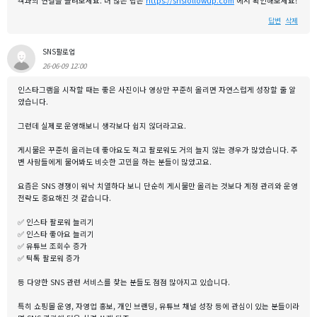
객과의 연결을 늘려보세요. 더 많은 팁은
https://snsfollowup.com
에서 확인해보세요!
답변
삭제
SNS팔로업
26-06-09 12:00
인스타그램을 시작할 때는 좋은 사진이나 영상만 꾸준히 올리면 자연스럽게 성장할 줄 알
았습니다.
그런데 실제로 운영해보니 생각보다 쉽지 않더라고요.
게시물은 꾸준히 올리는데 좋아요도 적고 팔로워도 거의 늘지 않는 경우가 많았습니다. 주
변 사람들에게 물어봐도 비슷한 고민을 하는 분들이 많았고요.
요즘은 SNS 경쟁이 워낙 치열하다 보니 단순히 게시물만 올리는 것보다 계정 관리와 운영
전략도 중요해진 것 같습니다.
✅ 인스타 팔로워 늘리기
✅ 인스타 좋아요 늘리기
✅ 유튜브 조회수 증가
✅ 틱톡 팔로워 증가
등 다양한 SNS 관련 서비스를 찾는 분들도 점점 많아지고 있습니다.
특히 쇼핑몰 운영, 자영업 홍보, 개인 브랜딩, 유튜브 채널 성장 등에 관심이 있는 분들이라