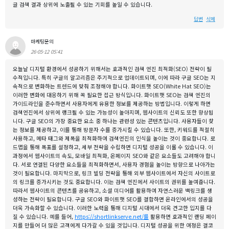
글 검색 결과 상위에 노출될 수 있는 기회를 높일 수 있습니다.
답변
삭제
마케팅문의
26-05-12 05:41
오늘날 디지털 환경에서 성공하기 위해서는 효과적인 검색 엔진 최적화(SEO) 전략이 필
수적입니다. 특히 구글의 알고리즘은 주기적으로 업데이트되며, 이에 따라 구글 SEO는 지
속적으로 변화하는 트렌드에 맞춰 조정해야 합니다. 화이트햇 SEO(White Hat SEO)는
이러한 변화에 대응하기 위해 꼭 필요한 접근 방식입니다. 화이트햇 SEO는 검색 엔진의
가이드라인을 준수하면서 사용자에게 유용한 정보를 제공하는 방법입니다. 이렇게 하면
검색엔진에서 상위에 랭크될 수 있는 가능성이 높아지며, 웹사이트의 신뢰도 또한 향상됩
니다. 구글 SEO의 가장 중요한 요소 중 하나는 관련성 있는 콘텐츠입니다. 사용자들이 찾
는 정보를 제공하고, 이를 통해 방문자 수를 증가시킬 수 있습니다. 또한, 키워드를 적절히
사용하고, 메타 태그와 제목을 최적화하여 검색엔진의 인식을 높이는 것이 중요합니다. 로
드맵을 통해 목표를 설정하고, 세부 전략을 수립하면 디지털 성공을 이룰 수 있습니다. 이
과정에서 웹사이트의 속도, 모바일 최적화, 온페이지 SEO와 같은 요소들도 고려해야 합니
다. 서로 연결된 다양한 요소들을 최적화하면서, 사용자 경험을 높이는 방향으로 나아가는
것이 필요합니다. 마지막으로, 링크 빌딩 전략을 통해 외부 웹사이트에서 자신의 사이트로
의 링크를 증가시키는 것도 중요합니다. 이는 검색 엔진에서 사이트의 권위를 높여줍니다.
따라서 웹사이트의 콘텐츠를 공유하고, 소셜 미디어를 활용하여 자연스러운 백링크를 생
성하는 전략이 필요합니다. 구글 SEO와 화이트햇 SEO를 결합하면 온라인에서의 성공을
더욱 가속화할 수 있습니다. 이러한 노력을 통해 디지털 시대에서 더욱 견고한 입지를 다
질 수 있습니다. 예를 들어,
https://shortlinkserve.net/를
활용하면 효과적인 랜딩 페이
지를 만들어 더 많은 고객에게 다가갈 수 있을 것입니다. 디지털 성공을 위한 여정은 결코