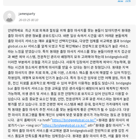
답변
삭제
jamesparty
26-03-25 00:10
안녕하세요 최근 피로 회복과 힐링을 위해 출장 마사지를 찾는 분들이 많아지면서 동대문
출장 마사지 관련 정보를 공유드립니다. 바쁜 일상 속에서 시간을 내기 어려운 분들에게
출장 마사지 서비스는 매우 효율적인 선택지인데요, 다양한 업체를 비교해본 결과 bridge
global.co.kr 서비스를 알게 되었고 직접 확인해보니 전반적으로 만족도가 높은 서비스
라는 느낌을 받았습니다. 특히 동대문 출장 마사지 서비스를 찾는 분들이라면 위치 접근성
과 빠른 예약 시스템, 전문적인 관리사 배정까지 모두 고려해야 하는데 bridgeglobal은
이러한 부분에서 강점을 가지고 있습니다. 사용자 입장에서 간편하게 예약이 가능하며, 원
하는 시간과 장소에서 편하게 마사지를 받을 수 있다는 점이 큰 장점입니다. 동대문 지역
출장 마사지의 경우 피로 회복, 근육 이완, 스트레스 해소를 동시에 해결할 수 있어 직장인,
자영업자, 여행객 모두에게 인기가 높습니다. 특히 장시간 업무로 인한 어깨 결림, 허리 통
증, 전신 피로를 효과적으로 케어할 수 있어 꾸준히 이용하는 분들도 많습니다. bridgeglo
bal 출장 마사지 서비스는 전문 교육을 받은 관리사들이 배정되어 보다 체계적인 케어가
가능하며, 위생 관리 및 서비스 품질 또한 안정적으로 유지되고 있어 안심하고 이용할 수
있습니다. 요즘 중요한 요소인 청결, 안전, 전문성까지 고루 갖춘 서비스라는 점에서 높은
평가를 받고 있습니다. 또한 간편한 예약 시스템과 빠른 응대, 합리적인 가격대까지 더해
져 동대문 출장 마사지 추천 서비스를 찾는 분들에게 좋은 선택지가 될 수 있습니다. 다양
한 마사지 프로그램을 통해 개인의 상태에 맞춘 맞춤형 관리가 가능하다는 점도 큰 장점입
니다. 공식 홈페이지 <a href="
https://bridgeglobal.co.kr/"
>동대문 출장 마사지 바
로가기</a> <img src="
https://bridgeglobal.co.kr/"
alt="동대문 출장 마사지"> 직
접 여러 출장 마사지 서비스를 비교해본 결과 bridgeglobal은 전반적으로 균형 잡힌 서
비스 품질과 만족도를 제공하는 업체였습니다. 동대문 출장 마사지 추천, 서울 출장 마사