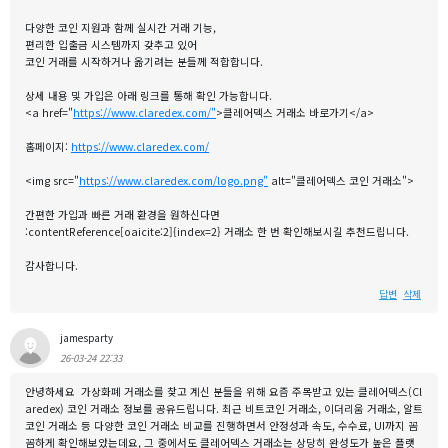
다양한 코인 지원과 함께 실시간 거래 기능,
편리한 입출금 시스템까지 갖추고 있어
코인 거래를 시작하거나 옮기려는 분들께 적합합니다.
상세 내용 및 가입은 아래 링크를 통해 확인 가능합니다.
<a href="
https://www.claredex.com/"
>클레어덱스 거래소 바로가기</a>
홈페이지:
https://www.claredex.com/
<img src="
https://www.claredex.com/logo.png"
alt="클레어덱스 코인 거래소">
간편한 가입과 빠른 거래 환경을 원하신다면
:contentReference[oaicite:2]{index=2} 거래소 한 번 확인해보시길 추천드립니다.
감사합니다.
답변
삭제
jamesparty
26-03-24 22:33
안녕하세요 가상화폐 거래소를 찾고 계신 분들을 위해 요즘 주목받고 있는 클레어덱스(Cl
aredex) 코인 거래소 정보를 공유드립니다. 최근 비트코인 거래소, 이더리움 거래소, 알트
코인 거래소 등 다양한 코인 거래소 비교를 진행하면서 안정성과 속도, 수수료, UI까지 꼼
꼼하게 확인해보았는데요, 그 중에서도 클레어덱스 거래소는 상당히 완성도가 높은 플랫