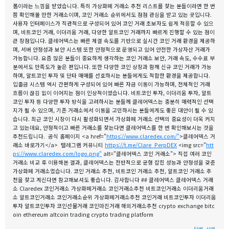
폼이라는 느낌을 받았습니다. 특히 가상화폐 거래소 추천 리스트를 찾는 분들이라면 한 번
쯤 확인해볼 만한 거래소이며, 코인 거래소 순위에서도 점점 관심을 받고 있는 곳입니다.
사용자 인터페이스가 직관적으로 구성되어 있어 코인 거래 초보자도 쉽게 적응할 수 있으
며, 비트코인 거래, 이더리움 거래, 다양한 알트코인 거래까지 빠르게 진행할 수 있는 점이
큰 장점입니다. 클레어덱스는 빠른 체결 속도를 기반으로 실시간 코인 거래 환경을 제공하
며, 서버 안정성과 보안 시스템 또한 안정적으로 운영되고 있어 안전한 가상자산 거래가
가능합니다. 요즘 많은 분들이 중요하게 생각하는 코인 거래소 보안, 거래 속도, 수수료 부
분에서도 만족도가 높은 편입니다. 또한 다양한 코인 상장과 함께 신규 코인 거래가 가능
하며, 알트코인 투자 및 단타 매매를 선호하시는 분들에게도 적합한 환경을 제공합니다.
입출금 시스템 역시 간편하게 구성되어 있어 빠른 자금 이동이 가능하며, 전체적인 거래
흐름이 끊김 없이 이어지는 점이 인상적이었습니다. 비트코인 투자, 이더리움 투자, 알트
코인 투자 등 다양한 투자 방식을 고려하시는 분들께 클레어덱스는 충분히 매력적인 선택
지가 될 수 있으며, 기존 거래소에서 이동을 고민하시는 분들에게도 좋은 대안이 될 수 있
습니다. 최근 코인 시장이 다시 활성화되면서 가상화폐 거래소 선택의 중요성이 더욱 커지
고 있는데요, 안정적이고 빠른 거래소를 찾는다면 클레어덱스를 한 번 확인해보시는 것을
추천드립니다. 공식 홈페이지 <a href="
https://www.claredex.com/"
>클레어덱스 거
래소 바로가기</a> 텔레그램 커뮤니티
https://t.me/Clare_PerpDEX
<img src="
htt
ps://www.claredex.com/logo.png"
alt="클레어덱스 코인 거래소"> 직접 여러 코인
거래소 비교 후 이용해본 결과, 클레어덱스는 전반적으로 균형 잡힌 성능과 안정성을 갖춘
가상화폐 거래소였습니다. 코인 거래소 추천, 비트코인 거래소 추천, 알트코인 거래소 추
천을 찾고 계신다면 참고해보셔도 좋습니다. 감사합니다 ## 클레어덱스 클레어덱스 거래
소 Claredex 코인거래소 가상화폐거래소 코인거래소추천 비트코인거래소 이더리움거래
소 알트코인거래소 코인거래소순위 가상화폐거래소추천 코인거래 비트코인투자 이더리움
투자 알트코인투자 코인선물거래 코인마진거래 해외거래소추천 crypto exchange bitc
oin ethereum altcoin trading crypto trading platform