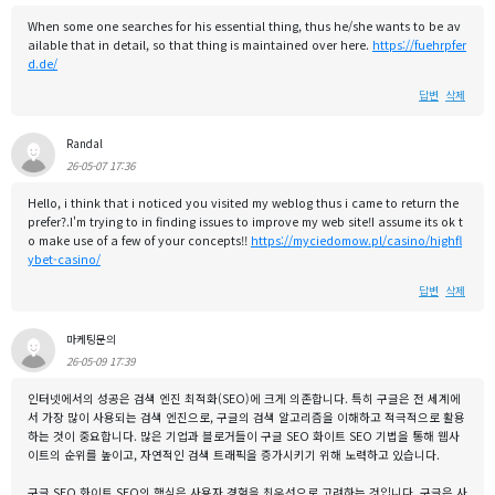
When some one searches for his essential thing, thus he/she wants to be av
ailable that in detail, so that thing is maintained over here.
https://fuehrpfer
d.de/
답변
삭제
Randal
26-05-07 17:36
Hello, i think that i noticed you visited my weblog thus i came to return the
prefer?.I'm trying to in finding issues to improve my web site!I assume its ok t
o make use of a few of your concepts!!
https://myciedomow.pl/casino/highfl
ybet-casino/
답변
삭제
마케팅문의
26-05-09 17:39
인터넷에서의 성공은 검색 엔진 최적화(SEO)에 크게 의존합니다. 특히 구글은 전 세계에
서 가장 많이 사용되는 검색 엔진으로, 구글의 검색 알고리즘을 이해하고 적극적으로 활용
하는 것이 중요합니다. 많은 기업과 블로거들이 구글 SEO 화이트 SEO 기법을 통해 웹사
이트의 순위를 높이고, 자연적인 검색 트래픽을 증가시키기 위해 노력하고 있습니다.
구글 SEO 화이트 SEO의 핵심은 사용자 경험을 최우선으로 고려하는 것입니다. 구글은 사