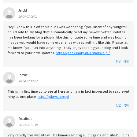
Jerold
26-04-07 06:01
Hey I know this is off topic but I was wondering if you knew of any widgets I
could add to my blog that automatically tweet my newest twitter updates.
I've been looking for a plug-in like this for quite some time and was hoping
maybe you would have some experience with something like this. Please let
me know if you run into anything. I truly enjoy reading your blog and I look
forward to your new updates.
https://packshoty.duluxpolska.pl/
답변
삭제
Lorene
26-04-07 17:07
This is my first time go to see at here and i am in fact impressed to read evert
hing at one place.
http://ptkryst.org.pl
답변
삭제
Rosalinda
26-04-07 21:58
Very rapidly this website will be famous among all blogging and site-building