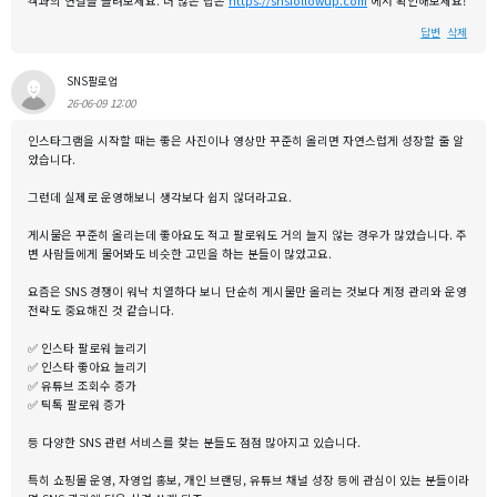
객과의 연결을 늘려보세요. 더 많은 팁은
https://snsfollowup.com
에서 확인해보세요!
답변
삭제
SNS팔로업
26-06-09 12:00
인스타그램을 시작할 때는 좋은 사진이나 영상만 꾸준히 올리면 자연스럽게 성장할 줄 알
았습니다.
그런데 실제로 운영해보니 생각보다 쉽지 않더라고요.
게시물은 꾸준히 올리는데 좋아요도 적고 팔로워도 거의 늘지 않는 경우가 많았습니다. 주
변 사람들에게 물어봐도 비슷한 고민을 하는 분들이 많았고요.
요즘은 SNS 경쟁이 워낙 치열하다 보니 단순히 게시물만 올리는 것보다 계정 관리와 운영
전략도 중요해진 것 같습니다.
✅ 인스타 팔로워 늘리기
✅ 인스타 좋아요 늘리기
✅ 유튜브 조회수 증가
✅ 틱톡 팔로워 증가
등 다양한 SNS 관련 서비스를 찾는 분들도 점점 많아지고 있습니다.
특히 쇼핑몰 운영, 자영업 홍보, 개인 브랜딩, 유튜브 채널 성장 등에 관심이 있는 분들이라