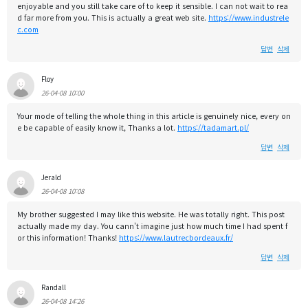
enjoyable and you still take care of to keep it sensible. I can not wait to rea
d far more from you. This is actually a great web site.
https://www.industrele
c.com
답변
삭제
Floy
26-04-08 10:00
Your mode of telling the whole thing in this article is genuinely nice, every on
e be capable of easily know it, Thanks a lot.
https://tadamart.pl/
답변
삭제
Jerald
26-04-08 10:08
My brother suggested I may like this website. He was totally right. This post
actually made my day. You cann't imagine just how much time I had spent f
or this information! Thanks!
https://www.lautrecbordeaux.fr/
답변
삭제
Randall
26-04-08 14:26