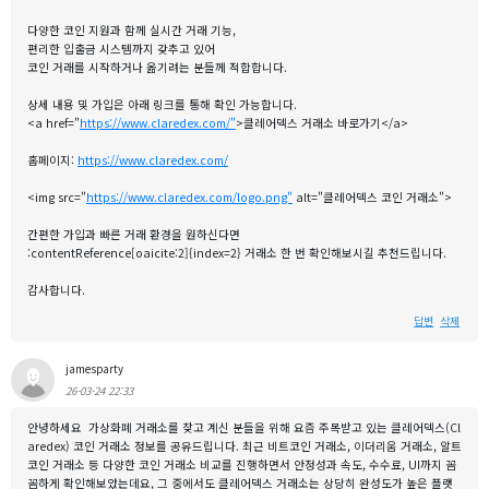
다양한 코인 지원과 함께 실시간 거래 기능,
편리한 입출금 시스템까지 갖추고 있어
코인 거래를 시작하거나 옮기려는 분들께 적합합니다.
상세 내용 및 가입은 아래 링크를 통해 확인 가능합니다.
<a href="
https://www.claredex.com/"
>클레어덱스 거래소 바로가기</a>
홈페이지:
https://www.claredex.com/
<img src="
https://www.claredex.com/logo.png"
alt="클레어덱스 코인 거래소">
간편한 가입과 빠른 거래 환경을 원하신다면
:contentReference[oaicite:2]{index=2} 거래소 한 번 확인해보시길 추천드립니다.
감사합니다.
답변
삭제
jamesparty
26-03-24 22:33
안녕하세요 가상화폐 거래소를 찾고 계신 분들을 위해 요즘 주목받고 있는 클레어덱스(Cl
aredex) 코인 거래소 정보를 공유드립니다. 최근 비트코인 거래소, 이더리움 거래소, 알트
코인 거래소 등 다양한 코인 거래소 비교를 진행하면서 안정성과 속도, 수수료, UI까지 꼼
꼼하게 확인해보았는데요, 그 중에서도 클레어덱스 거래소는 상당히 완성도가 높은 플랫