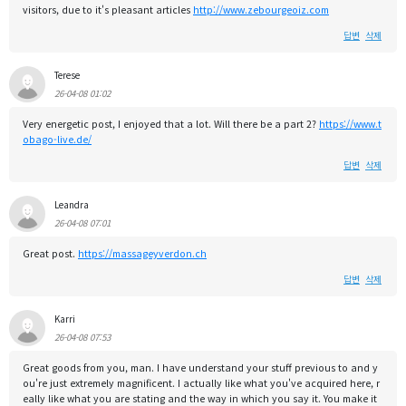
visitors, due to it's pleasant articles
http://www.zebourgeoiz.com
답변
삭제
Terese
26-04-08 01:02
Very energetic post, I enjoyed that a lot. Will there be a part 2?
https://www.t
obago-live.de/
답변
삭제
Leandra
26-04-08 07:01
Great post.
https://massageyverdon.ch
답변
삭제
Karri
26-04-08 07:53
Great goods from you, man. I have understand your stuff previous to and y
ou're just extremely magnificent. I actually like what you've acquired here, r
eally like what you are stating and the way in which you say it. You make it