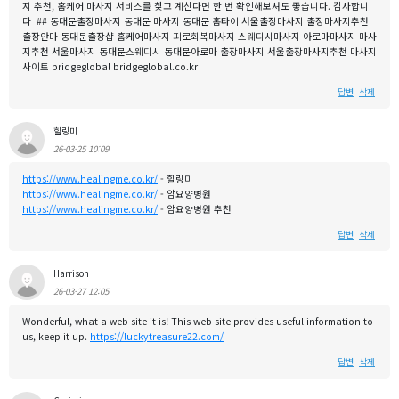
지 추천, 홈케어 마사지 서비스를 찾고 계신다면 한 번 확인해보셔도 좋습니다. 감사합니
다 ## 동대문출장마사지 동대문 마사지 동대문 홈타이 서울출장마사지 출장마사지추천
출장안마 동대문출장샵 홈케어마사지 피로회복마사지 스웨디시마사지 아로마마사지 마사
지추천 서울마사지 동대문스웨디시 동대문아로마 출장마사지 서울출장마사지추천 마사지
사이트 bridgeglobal bridgeglobal.co.kr
답변
삭제
힐링미
26-03-25 10:09
https://www.healingme.co.kr/
- 힐링미
https://www.healingme.co.kr/
- 암요양병원
https://www.healingme.co.kr/
- 암요양병원 추천
답변
삭제
Harrison
26-03-27 12:05
Wonderful, what a web site it is! This web site provides useful information to
us, keep it up.
https://luckytreasure22.com/
답변
삭제