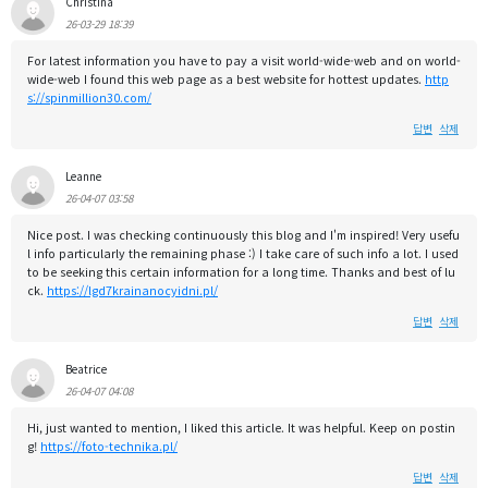
Christina
26-03-29 18:39
For latest information you have to pay a visit world-wide-web and on world-
wide-web I found this web page as a best website for hottest updates.
http
s://spinmillion30.com/
답변
삭제
Leanne
26-04-07 03:58
Nice post. I was checking continuously this blog and I'm inspired! Very usefu
l info particularly the remaining phase :) I take care of such info a lot. I used
to be seeking this certain information for a long time. Thanks and best of lu
ck.
https://lgd7krainanocyidni.pl/
답변
삭제
Beatrice
26-04-07 04:08
Hi, just wanted to mention, I liked this article. It was helpful. Keep on postin
g!
https://foto-technika.pl/
답변
삭제