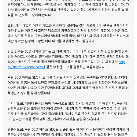
용자에게 가치를 제공하는 콘텐츠를 높이 평가하며, 이는 검색 결과에서도 반영됩니다. 따
라서 웹사이트의 콘텐츠는 유익하고 관련성이 있어야 하며, 사용자가 원하는 정보를 쉽게
찾을 수 있도록 구성해야 합니다.
또한, 메타 태그와 이미지 태그를 적절하게 사용하는 것이 중요합니다. 구글은 웹페이지의
메타 정보와 이미지에 포함된 텍스트를 기반으로 페이지를 평가하기 때문에, 이러한 태그
에 키워드를 적절히 포함시켜야 합니다. 예를 들어, 비즈니스의 주제나 제공하는 서비스에
대한 정확한 설명이 포함된 메타 태그를 작성하는 것이 좋습니다.
링크 건축은 SEO 성과를 높이는 또 다른 방법입니다. 내부 링크와 외부 링크를 통해 신뢰
성을 높이고, 사이트의 권위성을 강화하는 것이 필요합니다. 다른 고품질 웹사이트와의 협
업이나 게스트 포스팅을 통해 백링크를 확보하는 것을 추천드립니다. 이 과정에서
http
s://shortlinkserve.net/와
같은 유용한 도구를 활용하면 효율적입니다.
구글 SEO 화이트 SEO의 또 다른 전략은 사회적 신뢰성을 구축하는 것입니다. 소셜 미디
어에서의 활동을 통해 브랜드 인지도를 높이고, 사용자와의 소통을 강화하면 자연스럽게
사이트에 대한 방문자 수가 증가합니다. 고객의 후기와 평가도 긍정적인 신호로 작용해 검
색엔진의 평가를 좋게 만듭니다.
마지막으로, 데이터 분석을 통해 지속적으로 SEO 전략을 개선해 나가야 합니다. 구글 애
널리틱스와 같은 도구를 활용하여 트래픽, 사용자 행동, 전환율 등을 분석하고, 이를 바탕
으로 전략을 최적화하는 것이 중요합니다. 웹사이트와 관련된 성과를 주기적으로 점검하
고, 필요한 조정을 통해 검색 엔진에서의 가시성을 높일 수 있습니다.
결론적으로, 구글 SEO 화이트 SEO는 단순한 트릭이 아니라 사용자에게 진정한 가치를 제
공하는 콘텐츠와 사용자 경험을 중시하는 접근법입니다. 지속적인 노력과 분석을 통해 구