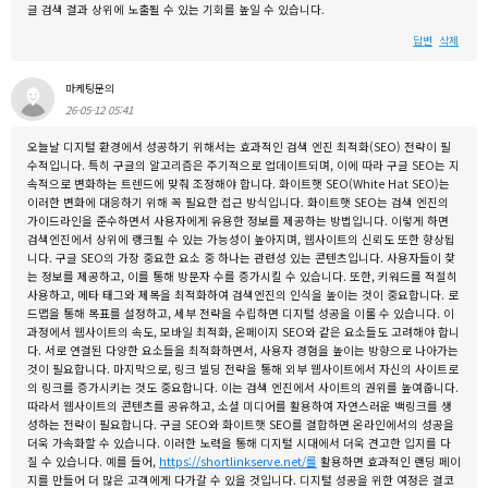
글 검색 결과 상위에 노출될 수 있는 기회를 높일 수 있습니다.
답변
삭제
마케팅문의
26-05-12 05:41
오늘날 디지털 환경에서 성공하기 위해서는 효과적인 검색 엔진 최적화(SEO) 전략이 필
수적입니다. 특히 구글의 알고리즘은 주기적으로 업데이트되며, 이에 따라 구글 SEO는 지
속적으로 변화하는 트렌드에 맞춰 조정해야 합니다. 화이트햇 SEO(White Hat SEO)는
이러한 변화에 대응하기 위해 꼭 필요한 접근 방식입니다. 화이트햇 SEO는 검색 엔진의
가이드라인을 준수하면서 사용자에게 유용한 정보를 제공하는 방법입니다. 이렇게 하면
검색엔진에서 상위에 랭크될 수 있는 가능성이 높아지며, 웹사이트의 신뢰도 또한 향상됩
니다. 구글 SEO의 가장 중요한 요소 중 하나는 관련성 있는 콘텐츠입니다. 사용자들이 찾
는 정보를 제공하고, 이를 통해 방문자 수를 증가시킬 수 있습니다. 또한, 키워드를 적절히
사용하고, 메타 태그와 제목을 최적화하여 검색엔진의 인식을 높이는 것이 중요합니다. 로
드맵을 통해 목표를 설정하고, 세부 전략을 수립하면 디지털 성공을 이룰 수 있습니다. 이
과정에서 웹사이트의 속도, 모바일 최적화, 온페이지 SEO와 같은 요소들도 고려해야 합니
다. 서로 연결된 다양한 요소들을 최적화하면서, 사용자 경험을 높이는 방향으로 나아가는
것이 필요합니다. 마지막으로, 링크 빌딩 전략을 통해 외부 웹사이트에서 자신의 사이트로
의 링크를 증가시키는 것도 중요합니다. 이는 검색 엔진에서 사이트의 권위를 높여줍니다.
따라서 웹사이트의 콘텐츠를 공유하고, 소셜 미디어를 활용하여 자연스러운 백링크를 생
성하는 전략이 필요합니다. 구글 SEO와 화이트햇 SEO를 결합하면 온라인에서의 성공을
더욱 가속화할 수 있습니다. 이러한 노력을 통해 디지털 시대에서 더욱 견고한 입지를 다
질 수 있습니다. 예를 들어,
https://shortlinkserve.net/를
활용하면 효과적인 랜딩 페이
지를 만들어 더 많은 고객에게 다가갈 수 있을 것입니다. 디지털 성공을 위한 여정은 결코