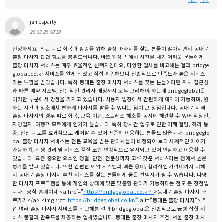
답변
삭제
jamesparty
26-03-25 00:10
안녕하세요 최근 피로 회복과 힐링을 위해 출장 마사지를 찾는 분들이 많아지면서 동대문
출장 마사지 관련 정보를 공유드립니다. 바쁜 일상 속에서 시간을 내기 어려운 분들에게
출장 마사지 서비스는 매우 효율적인 선택지인데요, 다양한 업체를 비교해본 결과 bridge
global.co.kr 서비스를 알게 되었고 직접 확인해보니 전반적으로 만족도가 높은 서비스
라는 느낌을 받았습니다. 특히 동대문 출장 마사지 서비스를 찾는 분들이라면 위치 접근성
과 빠른 예약 시스템, 전문적인 관리사 배정까지 모두 고려해야 하는데 bridgeglobal은
이러한 부분에서 강점을 가지고 있습니다. 사용자 입장에서 간편하게 예약이 가능하며, 원
하는 시간과 장소에서 편하게 마사지를 받을 수 있다는 점이 큰 장점입니다. 동대문 지역
출장 마사지의 경우 피로 회복, 근육 이완, 스트레스 해소를 동시에 해결할 수 있어 직장인,
자영업자, 여행객 모두에게 인기가 높습니다. 특히 장시간 업무로 인한 어깨 결림, 허리 통
증, 전신 피로를 효과적으로 케어할 수 있어 꾸준히 이용하는 분들도 많습니다. bridgeglo
bal 출장 마사지 서비스는 전문 교육을 받은 관리사들이 배정되어 보다 체계적인 케어가
가능하며, 위생 관리 및 서비스 품질 또한 안정적으로 유지되고 있어 안심하고 이용할 수
있습니다. 요즘 중요한 요소인 청결, 안전, 전문성까지 고루 갖춘 서비스라는 점에서 높은
평가를 받고 있습니다. 또한 간편한 예약 시스템과 빠른 응대, 합리적인 가격대까지 더해
져 동대문 출장 마사지 추천 서비스를 찾는 분들에게 좋은 선택지가 될 수 있습니다. 다양
한 마사지 프로그램을 통해 개인의 상태에 맞춘 맞춤형 관리가 가능하다는 점도 큰 장점입
니다. 공식 홈페이지 <a href="
https://bridgeglobal.co.kr/"
>동대문 출장 마사지 바
로가기</a> <img src="
https://bridgeglobal.co.kr/"
alt="동대문 출장 마사지"> 직
접 여러 출장 마사지 서비스를 비교해본 결과 bridgeglobal은 전반적으로 균형 잡힌 서
비스 품질과 만족도를 제공하는 업체였습니다. 동대문 출장 마사지 추천, 서울 출장 마사