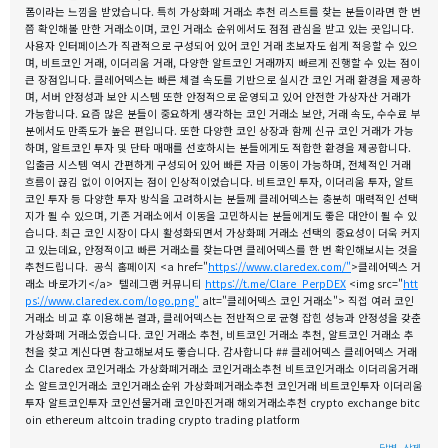
폼이라는 느낌을 받았습니다. 특히 가상화폐 거래소 추천 리스트를 찾는 분들이라면 한 번
쯤 확인해볼 만한 거래소이며, 코인 거래소 순위에서도 점점 관심을 받고 있는 곳입니다.
사용자 인터페이스가 직관적으로 구성되어 있어 코인 거래 초보자도 쉽게 적응할 수 있으
며, 비트코인 거래, 이더리움 거래, 다양한 알트코인 거래까지 빠르게 진행할 수 있는 점이
큰 장점입니다. 클레어덱스는 빠른 체결 속도를 기반으로 실시간 코인 거래 환경을 제공하
며, 서버 안정성과 보안 시스템 또한 안정적으로 운영되고 있어 안전한 가상자산 거래가
가능합니다. 요즘 많은 분들이 중요하게 생각하는 코인 거래소 보안, 거래 속도, 수수료 부
분에서도 만족도가 높은 편입니다. 또한 다양한 코인 상장과 함께 신규 코인 거래가 가능
하며, 알트코인 투자 및 단타 매매를 선호하시는 분들에게도 적합한 환경을 제공합니다.
입출금 시스템 역시 간편하게 구성되어 있어 빠른 자금 이동이 가능하며, 전체적인 거래
흐름이 끊김 없이 이어지는 점이 인상적이었습니다. 비트코인 투자, 이더리움 투자, 알트
코인 투자 등 다양한 투자 방식을 고려하시는 분들께 클레어덱스는 충분히 매력적인 선택
지가 될 수 있으며, 기존 거래소에서 이동을 고민하시는 분들에게도 좋은 대안이 될 수 있
습니다. 최근 코인 시장이 다시 활성화되면서 가상화폐 거래소 선택의 중요성이 더욱 커지
고 있는데요, 안정적이고 빠른 거래소를 찾는다면 클레어덱스를 한 번 확인해보시는 것을
추천드립니다. 공식 홈페이지 <a href="
https://www.claredex.com/"
>클레어덱스 거
래소 바로가기</a> 텔레그램 커뮤니티
https://t.me/Clare_PerpDEX
<img src="
htt
ps://www.claredex.com/logo.png"
alt="클레어덱스 코인 거래소"> 직접 여러 코인
거래소 비교 후 이용해본 결과, 클레어덱스는 전반적으로 균형 잡힌 성능과 안정성을 갖춘
가상화폐 거래소였습니다. 코인 거래소 추천, 비트코인 거래소 추천, 알트코인 거래소 추
천을 찾고 계신다면 참고해보셔도 좋습니다. 감사합니다 ## 클레어덱스 클레어덱스 거래
소 Claredex 코인거래소 가상화폐거래소 코인거래소추천 비트코인거래소 이더리움거래
소 알트코인거래소 코인거래소순위 가상화폐거래소추천 코인거래 비트코인투자 이더리움
투자 알트코인투자 코인선물거래 코인마진거래 해외거래소추천 crypto exchange bitc
oin ethereum altcoin trading crypto trading platform