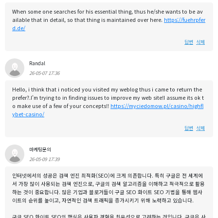
When some one searches for his essential thing, thus he/she wants to be av
ailable that in detail, so that thing is maintained over here.
https://fuehrpfer
d.de/
답변
삭제
Randal
26-05-07 17:36
Hello, i think that i noticed you visited my weblog thus i came to return the
prefer?.I'm trying to in finding issues to improve my web site!I assume its ok t
o make use of a few of your concepts!!
https://myciedomow.pl/casino/highfl
ybet-casino/
답변
삭제
마케팅문의
26-05-09 17:39
인터넷에서의 성공은 검색 엔진 최적화(SEO)에 크게 의존합니다. 특히 구글은 전 세계에
서 가장 많이 사용되는 검색 엔진으로, 구글의 검색 알고리즘을 이해하고 적극적으로 활용
하는 것이 중요합니다. 많은 기업과 블로거들이 구글 SEO 화이트 SEO 기법을 통해 웹사
이트의 순위를 높이고, 자연적인 검색 트래픽을 증가시키기 위해 노력하고 있습니다.
구글 SEO 화이트 SEO의 핵심은 사용자 경험을 최우선으로 고려하는 것입니다. 구글은 사