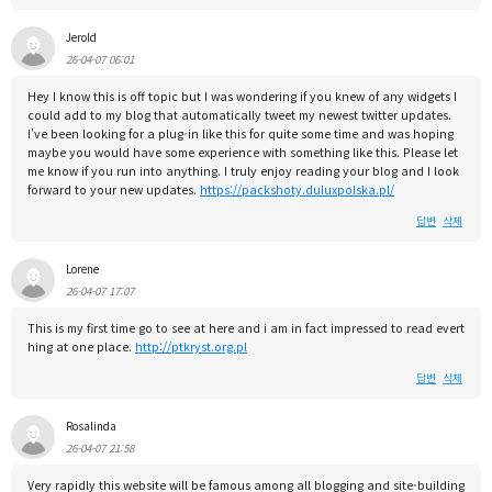
Jerold
26-04-07 06:01
Hey I know this is off topic but I was wondering if you knew of any widgets I
could add to my blog that automatically tweet my newest twitter updates.
I've been looking for a plug-in like this for quite some time and was hoping
maybe you would have some experience with something like this. Please let
me know if you run into anything. I truly enjoy reading your blog and I look
forward to your new updates.
https://packshoty.duluxpolska.pl/
답변
삭제
Lorene
26-04-07 17:07
This is my first time go to see at here and i am in fact impressed to read evert
hing at one place.
http://ptkryst.org.pl
답변
삭제
Rosalinda
26-04-07 21:58
Very rapidly this website will be famous among all blogging and site-building