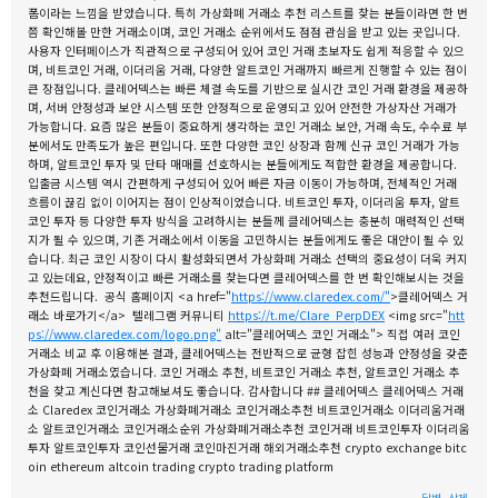
폼이라는 느낌을 받았습니다. 특히 가상화폐 거래소 추천 리스트를 찾는 분들이라면 한 번
쯤 확인해볼 만한 거래소이며, 코인 거래소 순위에서도 점점 관심을 받고 있는 곳입니다.
사용자 인터페이스가 직관적으로 구성되어 있어 코인 거래 초보자도 쉽게 적응할 수 있으
며, 비트코인 거래, 이더리움 거래, 다양한 알트코인 거래까지 빠르게 진행할 수 있는 점이
큰 장점입니다. 클레어덱스는 빠른 체결 속도를 기반으로 실시간 코인 거래 환경을 제공하
며, 서버 안정성과 보안 시스템 또한 안정적으로 운영되고 있어 안전한 가상자산 거래가
가능합니다. 요즘 많은 분들이 중요하게 생각하는 코인 거래소 보안, 거래 속도, 수수료 부
분에서도 만족도가 높은 편입니다. 또한 다양한 코인 상장과 함께 신규 코인 거래가 가능
하며, 알트코인 투자 및 단타 매매를 선호하시는 분들에게도 적합한 환경을 제공합니다.
입출금 시스템 역시 간편하게 구성되어 있어 빠른 자금 이동이 가능하며, 전체적인 거래
흐름이 끊김 없이 이어지는 점이 인상적이었습니다. 비트코인 투자, 이더리움 투자, 알트
코인 투자 등 다양한 투자 방식을 고려하시는 분들께 클레어덱스는 충분히 매력적인 선택
지가 될 수 있으며, 기존 거래소에서 이동을 고민하시는 분들에게도 좋은 대안이 될 수 있
습니다. 최근 코인 시장이 다시 활성화되면서 가상화폐 거래소 선택의 중요성이 더욱 커지
고 있는데요, 안정적이고 빠른 거래소를 찾는다면 클레어덱스를 한 번 확인해보시는 것을
추천드립니다. 공식 홈페이지 <a href="
https://www.claredex.com/"
>클레어덱스 거
래소 바로가기</a> 텔레그램 커뮤니티
https://t.me/Clare_PerpDEX
<img src="
htt
ps://www.claredex.com/logo.png"
alt="클레어덱스 코인 거래소"> 직접 여러 코인
거래소 비교 후 이용해본 결과, 클레어덱스는 전반적으로 균형 잡힌 성능과 안정성을 갖춘
가상화폐 거래소였습니다. 코인 거래소 추천, 비트코인 거래소 추천, 알트코인 거래소 추
천을 찾고 계신다면 참고해보셔도 좋습니다. 감사합니다 ## 클레어덱스 클레어덱스 거래
소 Claredex 코인거래소 가상화폐거래소 코인거래소추천 비트코인거래소 이더리움거래
소 알트코인거래소 코인거래소순위 가상화폐거래소추천 코인거래 비트코인투자 이더리움
투자 알트코인투자 코인선물거래 코인마진거래 해외거래소추천 crypto exchange bitc
oin ethereum altcoin trading crypto trading platform