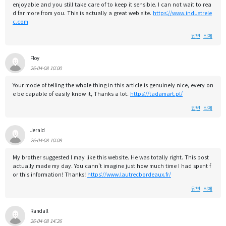
enjoyable and you still take care of to keep it sensible. I can not wait to rea
d far more from you. This is actually a great web site.
https://www.industrele
c.com
답변
삭제
Floy
26-04-08 10:00
Your mode of telling the whole thing in this article is genuinely nice, every on
e be capable of easily know it, Thanks a lot.
https://tadamart.pl/
답변
삭제
Jerald
26-04-08 10:08
My brother suggested I may like this website. He was totally right. This post
actually made my day. You cann't imagine just how much time I had spent f
or this information! Thanks!
https://www.lautrecbordeaux.fr/
답변
삭제
Randall
26-04-08 14:26