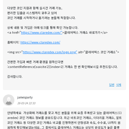
다양한 코인 지원과 함께 실시간 거래 기능,
편리한 입출금 시스템까지 갖추고 있어
코인 거래를 시작하거나 옮기려는 분들께 적합합니다.
상세 내용 및 가입은 아래 링크를 통해 확인 가능합니다.
<a href="
https://www.claredex.com/"
>클레어덱스 거래소 바로가기</a>
홈페이지:
https://www.claredex.com/
<img src="
https://www.claredex.com/logo.png"
alt="클레어덱스 코인 거래소">
간편한 가입과 빠른 거래 환경을 원하신다면
:contentReference[oaicite:2]{index=2} 거래소 한 번 확인해보시길 추천드립니다.
감사합니다.
답변
삭제
jamesparty
26-03-24 22:33
안녕하세요 가상화폐 거래소를 찾고 계신 분들을 위해 요즘 주목받고 있는 클레어덱스(Cl
aredex) 코인 거래소 정보를 공유드립니다. 최근 비트코인 거래소, 이더리움 거래소, 알트
코인 거래소 등 다양한 코인 거래소 비교를 진행하면서 안정성과 속도, 수수료, UI까지 꼼
꼼하게 확인해보았는데요, 그 중에서도 클레어덱스 거래소는 상당히 완성도가 높은 플랫