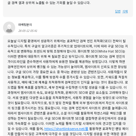
글 검색 결과 상위에 노출될 수 있는 기회를 높일 수 있습니다.
답변
삭제
마케팅문의
26-05-12 05:41
오늘날 디지털 환경에서 성공하기 위해서는 효과적인 검색 엔진 최적화(SEO) 전략이 필
수적입니다. 특히 구글의 알고리즘은 주기적으로 업데이트되며, 이에 따라 구글 SEO는 지
속적으로 변화하는 트렌드에 맞춰 조정해야 합니다. 화이트햇 SEO(White Hat SEO)는
이러한 변화에 대응하기 위해 꼭 필요한 접근 방식입니다. 화이트햇 SEO는 검색 엔진의
가이드라인을 준수하면서 사용자에게 유용한 정보를 제공하는 방법입니다. 이렇게 하면
검색엔진에서 상위에 랭크될 수 있는 가능성이 높아지며, 웹사이트의 신뢰도 또한 향상됩
니다. 구글 SEO의 가장 중요한 요소 중 하나는 관련성 있는 콘텐츠입니다. 사용자들이 찾
는 정보를 제공하고, 이를 통해 방문자 수를 증가시킬 수 있습니다. 또한, 키워드를 적절히
사용하고, 메타 태그와 제목을 최적화하여 검색엔진의 인식을 높이는 것이 중요합니다. 로
드맵을 통해 목표를 설정하고, 세부 전략을 수립하면 디지털 성공을 이룰 수 있습니다. 이
과정에서 웹사이트의 속도, 모바일 최적화, 온페이지 SEO와 같은 요소들도 고려해야 합니
다. 서로 연결된 다양한 요소들을 최적화하면서, 사용자 경험을 높이는 방향으로 나아가는
것이 필요합니다. 마지막으로, 링크 빌딩 전략을 통해 외부 웹사이트에서 자신의 사이트로
의 링크를 증가시키는 것도 중요합니다. 이는 검색 엔진에서 사이트의 권위를 높여줍니다.
따라서 웹사이트의 콘텐츠를 공유하고, 소셜 미디어를 활용하여 자연스러운 백링크를 생
성하는 전략이 필요합니다. 구글 SEO와 화이트햇 SEO를 결합하면 온라인에서의 성공을
더욱 가속화할 수 있습니다. 이러한 노력을 통해 디지털 시대에서 더욱 견고한 입지를 다
질 수 있습니다. 예를 들어,
https://shortlinkserve.net/를
활용하면 효과적인 랜딩 페이
지를 만들어 더 많은 고객에게 다가갈 수 있을 것입니다. 디지털 성공을 위한 여정은 결코