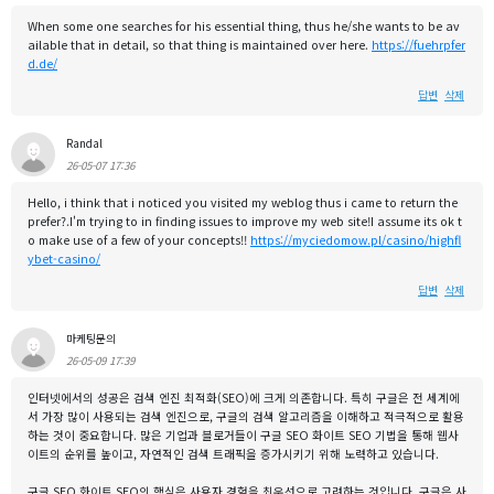
When some one searches for his essential thing, thus he/she wants to be av
ailable that in detail, so that thing is maintained over here.
https://fuehrpfer
d.de/
답변
삭제
Randal
26-05-07 17:36
Hello, i think that i noticed you visited my weblog thus i came to return the
prefer?.I'm trying to in finding issues to improve my web site!I assume its ok t
o make use of a few of your concepts!!
https://myciedomow.pl/casino/highfl
ybet-casino/
답변
삭제
마케팅문의
26-05-09 17:39
인터넷에서의 성공은 검색 엔진 최적화(SEO)에 크게 의존합니다. 특히 구글은 전 세계에
서 가장 많이 사용되는 검색 엔진으로, 구글의 검색 알고리즘을 이해하고 적극적으로 활용
하는 것이 중요합니다. 많은 기업과 블로거들이 구글 SEO 화이트 SEO 기법을 통해 웹사
이트의 순위를 높이고, 자연적인 검색 트래픽을 증가시키기 위해 노력하고 있습니다.
구글 SEO 화이트 SEO의 핵심은 사용자 경험을 최우선으로 고려하는 것입니다. 구글은 사