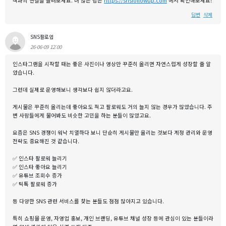
객과의 연결을 늘려보세요. 더 많은 팁은
https://snsfollowup.com
에서 확인해보세요!
답변
삭제
SNS팔로업
26-06-09 12:00
인스타그램을 시작할 때는 좋은 사진이나 영상만 꾸준히 올리면 자연스럽게 성장할 줄 알
았습니다.
그런데 실제로 운영해보니 생각보다 쉽지 않더라고요.
게시물은 꾸준히 올리는데 좋아요도 적고 팔로워도 거의 늘지 않는 경우가 많았습니다. 주
변 사람들에게 물어봐도 비슷한 고민을 하는 분들이 많았고요.
요즘은 SNS 경쟁이 워낙 치열하다 보니 단순히 게시물만 올리는 것보다 계정 관리와 운영
전략도 중요해진 것 같습니다.
✅ 인스타 팔로워 늘리기
✅ 인스타 좋아요 늘리기
✅ 유튜브 조회수 증가
✅ 틱톡 팔로워 증가
등 다양한 SNS 관련 서비스를 찾는 분들도 점점 많아지고 있습니다.
특히 쇼핑몰 운영, 자영업 홍보, 개인 브랜딩, 유튜브 채널 성장 등에 관심이 있는 분들이라