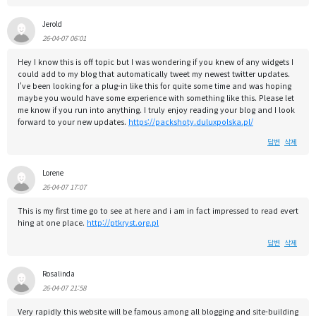
Jerold
26-04-07 06:01
Hey I know this is off topic but I was wondering if you knew of any widgets I
could add to my blog that automatically tweet my newest twitter updates.
I've been looking for a plug-in like this for quite some time and was hoping
maybe you would have some experience with something like this. Please let
me know if you run into anything. I truly enjoy reading your blog and I look
forward to your new updates.
https://packshoty.duluxpolska.pl/
답변
삭제
Lorene
26-04-07 17:07
This is my first time go to see at here and i am in fact impressed to read evert
hing at one place.
http://ptkryst.org.pl
답변
삭제
Rosalinda
26-04-07 21:58
Very rapidly this website will be famous among all blogging and site-building