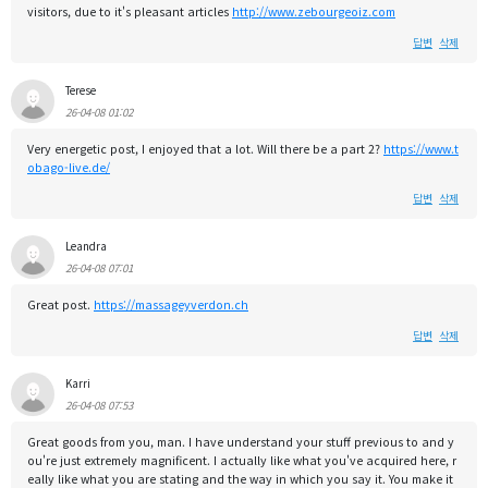
visitors, due to it's pleasant articles
http://www.zebourgeoiz.com
답변
삭제
Terese
26-04-08 01:02
Very energetic post, I enjoyed that a lot. Will there be a part 2?
https://www.t
obago-live.de/
답변
삭제
Leandra
26-04-08 07:01
Great post.
https://massageyverdon.ch
답변
삭제
Karri
26-04-08 07:53
Great goods from you, man. I have understand your stuff previous to and y
ou're just extremely magnificent. I actually like what you've acquired here, r
eally like what you are stating and the way in which you say it. You make it