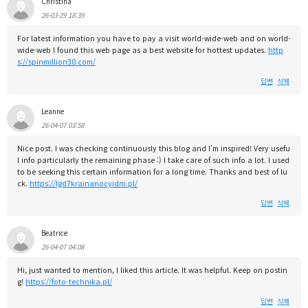
Christina
26-03-29 18:39
For latest information you have to pay a visit world-wide-web and on world-
wide-web I found this web page as a best website for hottest updates.
http
s://spinmillion30.com/
답변
삭제
Leanne
26-04-07 03:58
Nice post. I was checking continuously this blog and I'm inspired! Very usefu
l info particularly the remaining phase :) I take care of such info a lot. I used
to be seeking this certain information for a long time. Thanks and best of lu
ck.
https://lgd7krainanocyidni.pl/
답변
삭제
Beatrice
26-04-07 04:08
Hi, just wanted to mention, I liked this article. It was helpful. Keep on postin
g!
https://foto-technika.pl/
답변
삭제