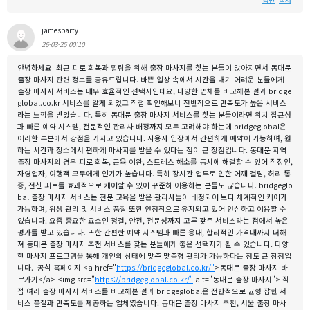
답변
삭제
jamesparty
26-03-25 00:10
안녕하세요 최근 피로 회복과 힐링을 위해 출장 마사지를 찾는 분들이 많아지면서 동대문
출장 마사지 관련 정보를 공유드립니다. 바쁜 일상 속에서 시간을 내기 어려운 분들에게
출장 마사지 서비스는 매우 효율적인 선택지인데요, 다양한 업체를 비교해본 결과 bridge
global.co.kr 서비스를 알게 되었고 직접 확인해보니 전반적으로 만족도가 높은 서비스
라는 느낌을 받았습니다. 특히 동대문 출장 마사지 서비스를 찾는 분들이라면 위치 접근성
과 빠른 예약 시스템, 전문적인 관리사 배정까지 모두 고려해야 하는데 bridgeglobal은
이러한 부분에서 강점을 가지고 있습니다. 사용자 입장에서 간편하게 예약이 가능하며, 원
하는 시간과 장소에서 편하게 마사지를 받을 수 있다는 점이 큰 장점입니다. 동대문 지역
출장 마사지의 경우 피로 회복, 근육 이완, 스트레스 해소를 동시에 해결할 수 있어 직장인,
자영업자, 여행객 모두에게 인기가 높습니다. 특히 장시간 업무로 인한 어깨 결림, 허리 통
증, 전신 피로를 효과적으로 케어할 수 있어 꾸준히 이용하는 분들도 많습니다. bridgeglo
bal 출장 마사지 서비스는 전문 교육을 받은 관리사들이 배정되어 보다 체계적인 케어가
가능하며, 위생 관리 및 서비스 품질 또한 안정적으로 유지되고 있어 안심하고 이용할 수
있습니다. 요즘 중요한 요소인 청결, 안전, 전문성까지 고루 갖춘 서비스라는 점에서 높은
평가를 받고 있습니다. 또한 간편한 예약 시스템과 빠른 응대, 합리적인 가격대까지 더해
져 동대문 출장 마사지 추천 서비스를 찾는 분들에게 좋은 선택지가 될 수 있습니다. 다양
한 마사지 프로그램을 통해 개인의 상태에 맞춘 맞춤형 관리가 가능하다는 점도 큰 장점입
니다. 공식 홈페이지 <a href="
https://bridgeglobal.co.kr/"
>동대문 출장 마사지 바
로가기</a> <img src="
https://bridgeglobal.co.kr/"
alt="동대문 출장 마사지"> 직
접 여러 출장 마사지 서비스를 비교해본 결과 bridgeglobal은 전반적으로 균형 잡힌 서
비스 품질과 만족도를 제공하는 업체였습니다. 동대문 출장 마사지 추천, 서울 출장 마사