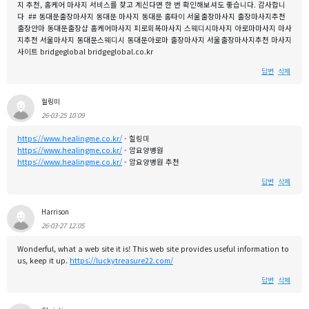
지 추천, 홈케어 마사지 서비스를 찾고 계신다면 한 번 확인해보셔도 좋습니다. 감사합니
다 ## 동대문출장마사지 동대문 마사지 동대문 홈타이 서울출장마사지 출장마사지추천
출장안마 동대문출장샵 홈케어마사지 피로회복마사지 스웨디시마사지 아로마마사지 마사
지추천 서울마사지 동대문스웨디시 동대문아로마 출장마사지 서울출장마사지추천 마사지
사이트 bridgeglobal bridgeglobal.co.kr
답변
삭제
힐링미
26-03-25 10:09
https://www.healingme.co.kr/
- 힐링미
https://www.healingme.co.kr/
- 암요양병원
https://www.healingme.co.kr/
- 암요양병원 추천
답변
삭제
Harrison
26-03-27 12:05
Wonderful, what a web site it is! This web site provides useful information to
us, keep it up.
https://luckytreasure22.com/
답변
삭제