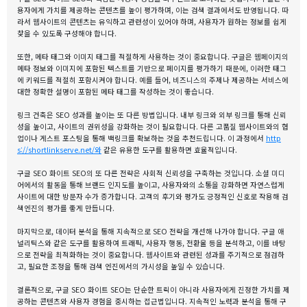
용자에게 가치를 제공하는 콘텐츠를 높이 평가하며, 이는 검색 결과에서도 반영됩니다. 따
라서 웹사이트의 콘텐츠는 유익하고 관련성이 있어야 하며, 사용자가 원하는 정보를 쉽게
찾을 수 있도록 구성해야 합니다.
또한, 메타 태그와 이미지 태그를 적절하게 사용하는 것이 중요합니다. 구글은 웹페이지의
메타 정보와 이미지에 포함된 텍스트를 기반으로 페이지를 평가하기 때문에, 이러한 태그
에 키워드를 적절히 포함시켜야 합니다. 예를 들어, 비즈니스의 주제나 제공하는 서비스에
대한 정확한 설명이 포함된 메타 태그를 작성하는 것이 좋습니다.
링크 건축은 SEO 성과를 높이는 또 다른 방법입니다. 내부 링크와 외부 링크를 통해 신뢰
성을 높이고, 사이트의 권위성을 강화하는 것이 필요합니다. 다른 고품질 웹사이트와의 협
업이나 게스트 포스팅을 통해 백링크를 확보하는 것을 추천드립니다. 이 과정에서
http
s://shortlinkserve.net/와
같은 유용한 도구를 활용하면 효율적입니다.
구글 SEO 화이트 SEO의 또 다른 전략은 사회적 신뢰성을 구축하는 것입니다. 소셜 미디
어에서의 활동을 통해 브랜드 인지도를 높이고, 사용자와의 소통을 강화하면 자연스럽게
사이트에 대한 방문자 수가 증가합니다. 고객의 후기와 평가도 긍정적인 신호로 작용해 검
색엔진의 평가를 좋게 만듭니다.
마지막으로, 데이터 분석을 통해 지속적으로 SEO 전략을 개선해 나가야 합니다. 구글 애
널리틱스와 같은 도구를 활용하여 트래픽, 사용자 행동, 전환율 등을 분석하고, 이를 바탕
으로 전략을 최적화하는 것이 중요합니다. 웹사이트와 관련된 성과를 주기적으로 점검하
고, 필요한 조정을 통해 검색 엔진에서의 가시성을 높일 수 있습니다.
결론적으로, 구글 SEO 화이트 SEO는 단순한 트릭이 아니라 사용자에게 진정한 가치를 제
공하는 콘텐츠와 사용자 경험을 중시하는 접근법입니다. 지속적인 노력과 분석을 통해 구