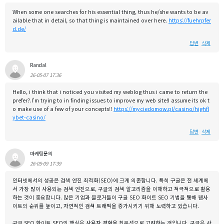
When some one searches for his essential thing, thus he/she wants to be av
ailable that in detail, so that thing is maintained over here.
https://fuehrpfer
d.de/
답변
삭제
Randal
26-05-07 17:36
Hello, i think that i noticed you visited my weblog thus i came to return the
prefer?.I'm trying to in finding issues to improve my web site!I assume its ok t
o make use of a few of your concepts!!
https://myciedomow.pl/casino/highfl
ybet-casino/
답변
삭제
마케팅문의
26-05-09 17:39
인터넷에서의 성공은 검색 엔진 최적화(SEO)에 크게 의존합니다. 특히 구글은 전 세계에
서 가장 많이 사용되는 검색 엔진으로, 구글의 검색 알고리즘을 이해하고 적극적으로 활용
하는 것이 중요합니다. 많은 기업과 블로거들이 구글 SEO 화이트 SEO 기법을 통해 웹사
이트의 순위를 높이고, 자연적인 검색 트래픽을 증가시키기 위해 노력하고 있습니다.
구글 SEO 화이트 SEO의 핵심은 사용자 경험을 최우선으로 고려하는 것입니다. 구글은 사