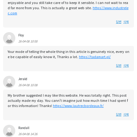
enjoyable and you still take care of to keep it sensible. I can not wait to rea
d far more from you. This is actually a great web site.
https://www.industrele
c.com
답변
삭제
Floy
26-04-08 10:00
Your mode of telling the whole thing in this article is genuinely nice, every on
e be capable of easily know it, Thanks a lot.
https://tadamart.pl/
답변
삭제
Jerald
26-04-08 10:08
My brother suggested I may like this website. He was totally right. This post
actually made my day. You cann't imagine just how much time I had spent f
or this information! Thanks!
https://www.lautrecbordeaux.fr/
답변
삭제
Randall
26-04-08 14:26