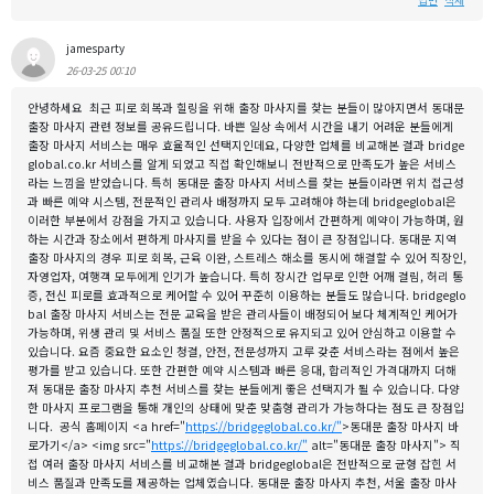
답변
삭제
jamesparty
26-03-25 00:10
안녕하세요 최근 피로 회복과 힐링을 위해 출장 마사지를 찾는 분들이 많아지면서 동대문
출장 마사지 관련 정보를 공유드립니다. 바쁜 일상 속에서 시간을 내기 어려운 분들에게
출장 마사지 서비스는 매우 효율적인 선택지인데요, 다양한 업체를 비교해본 결과 bridge
global.co.kr 서비스를 알게 되었고 직접 확인해보니 전반적으로 만족도가 높은 서비스
라는 느낌을 받았습니다. 특히 동대문 출장 마사지 서비스를 찾는 분들이라면 위치 접근성
과 빠른 예약 시스템, 전문적인 관리사 배정까지 모두 고려해야 하는데 bridgeglobal은
이러한 부분에서 강점을 가지고 있습니다. 사용자 입장에서 간편하게 예약이 가능하며, 원
하는 시간과 장소에서 편하게 마사지를 받을 수 있다는 점이 큰 장점입니다. 동대문 지역
출장 마사지의 경우 피로 회복, 근육 이완, 스트레스 해소를 동시에 해결할 수 있어 직장인,
자영업자, 여행객 모두에게 인기가 높습니다. 특히 장시간 업무로 인한 어깨 결림, 허리 통
증, 전신 피로를 효과적으로 케어할 수 있어 꾸준히 이용하는 분들도 많습니다. bridgeglo
bal 출장 마사지 서비스는 전문 교육을 받은 관리사들이 배정되어 보다 체계적인 케어가
가능하며, 위생 관리 및 서비스 품질 또한 안정적으로 유지되고 있어 안심하고 이용할 수
있습니다. 요즘 중요한 요소인 청결, 안전, 전문성까지 고루 갖춘 서비스라는 점에서 높은
평가를 받고 있습니다. 또한 간편한 예약 시스템과 빠른 응대, 합리적인 가격대까지 더해
져 동대문 출장 마사지 추천 서비스를 찾는 분들에게 좋은 선택지가 될 수 있습니다. 다양
한 마사지 프로그램을 통해 개인의 상태에 맞춘 맞춤형 관리가 가능하다는 점도 큰 장점입
니다. 공식 홈페이지 <a href="
https://bridgeglobal.co.kr/"
>동대문 출장 마사지 바
로가기</a> <img src="
https://bridgeglobal.co.kr/"
alt="동대문 출장 마사지"> 직
접 여러 출장 마사지 서비스를 비교해본 결과 bridgeglobal은 전반적으로 균형 잡힌 서
비스 품질과 만족도를 제공하는 업체였습니다. 동대문 출장 마사지 추천, 서울 출장 마사