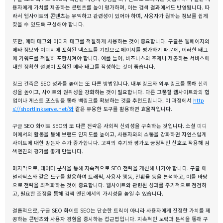
용자에게 가치를 제공하는 콘텐츠를 높이 평가하며, 이는 검색 결과에서도 반영됩니다. 따
라서 웹사이트의 콘텐츠는 유익하고 관련성이 있어야 하며, 사용자가 원하는 정보를 쉽게
찾을 수 있도록 구성해야 합니다.
또한, 메타 태그와 이미지 태그를 적절하게 사용하는 것이 중요합니다. 구글은 웹페이지의
메타 정보와 이미지에 포함된 텍스트를 기반으로 페이지를 평가하기 때문에, 이러한 태그
에 키워드를 적절히 포함시켜야 합니다. 예를 들어, 비즈니스의 주제나 제공하는 서비스에
대한 정확한 설명이 포함된 메타 태그를 작성하는 것이 좋습니다.
링크 건축은 SEO 성과를 높이는 또 다른 방법입니다. 내부 링크와 외부 링크를 통해 신뢰
성을 높이고, 사이트의 권위성을 강화하는 것이 필요합니다. 다른 고품질 웹사이트와의 협
업이나 게스트 포스팅을 통해 백링크를 확보하는 것을 추천드립니다. 이 과정에서
http
s://shortlinkserve.net/와
같은 유용한 도구를 활용하면 효율적입니다.
구글 SEO 화이트 SEO의 또 다른 전략은 사회적 신뢰성을 구축하는 것입니다. 소셜 미디
어에서의 활동을 통해 브랜드 인지도를 높이고, 사용자와의 소통을 강화하면 자연스럽게
사이트에 대한 방문자 수가 증가합니다. 고객의 후기와 평가도 긍정적인 신호로 작용해 검
색엔진의 평가를 좋게 만듭니다.
마지막으로, 데이터 분석을 통해 지속적으로 SEO 전략을 개선해 나가야 합니다. 구글 애
널리틱스와 같은 도구를 활용하여 트래픽, 사용자 행동, 전환율 등을 분석하고, 이를 바탕
으로 전략을 최적화하는 것이 중요합니다. 웹사이트와 관련된 성과를 주기적으로 점검하
고, 필요한 조정을 통해 검색 엔진에서의 가시성을 높일 수 있습니다.
결론적으로, 구글 SEO 화이트 SEO는 단순한 트릭이 아니라 사용자에게 진정한 가치를 제
공하는 콘텐츠와 사용자 경험을 중시하는 접근법입니다. 지속적인 노력과 분석을 통해 구