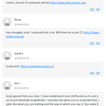
visitors, due to it's pleasant articles
http://www.zebourgeoiz.com
답변
삭제
Terese
26-04-08 01:02
Very energetic post, I enjoyed that a lot. Will there be a part 2?
https://www.t
obago-live.de/
답변
삭제
Leandra
26-04-08 07:01
Great post.
https://massageyverdon.ch
답변
삭제
Karri
26-04-08 07:53
Great goods from you, man. I have understand your stuff previous to and y
ou're just extremely magnificent. I actually like what you've acquired here, r
eally like what you are stating and the way in which you say it. You make it