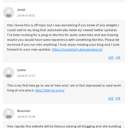
Jerold
26-04-07 06:01
Hey I know this is off topic but I was wondering if you knew of any widgets I
could add to my blog that automatically tweet my newest twitter updates.
I've been looking for a plug-in like this for quite some time and was hoping
maybe you would have some experience with something like this. Please let
me know if you run into anything. I truly enjoy reading your blog and I look
forward to your new updates.
https://packshoty.duluxpolska.pl/
답변
삭제
Lorene
26-04-07 17:07
This is my first time go to see at here and i am in fact impressed to read evert
hing at one place.
http://ptkryst.org.pl
답변
삭제
Rosalinda
26-04-07 21:58
Very rapidly this website will be famous among all blogging and site-building