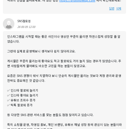
객과의 연결을 늘려보세요. 더 많은 팁은
https://snsfollowup.com
에서 확인해보세요!
답변
삭제
SNS팔로업
26-06-09 12:00
인스타그램을 시작할 때는 좋은 사진이나 영상만 꾸준히 올리면 자연스럽게 성장할 줄 알
았습니다.
그런데 실제로 운영해보니 생각보다 쉽지 않더라고요.
게시물은 꾸준히 올리는데 좋아요도 적고 팔로워도 거의 늘지 않는 경우가 많았습니다. 주
변 사람들에게 물어봐도 비슷한 고민을 하는 분들이 많았고요.
요즘은 SNS 경쟁이 워낙 치열하다 보니 단순히 게시물만 올리는 것보다 계정 관리와 운영
전략도 중요해진 것 같습니다.
✅ 인스타 팔로워 늘리기
✅ 인스타 좋아요 늘리기
✅ 유튜브 조회수 증가
✅ 틱톡 팔로워 증가
등 다양한 SNS 관련 서비스를 찾는 분들도 점점 많아지고 있습니다.
특히 쇼핑몰 운영, 자영업 홍보, 개인 브랜딩, 유튜브 채널 성장 등에 관심이 있는 분들이라