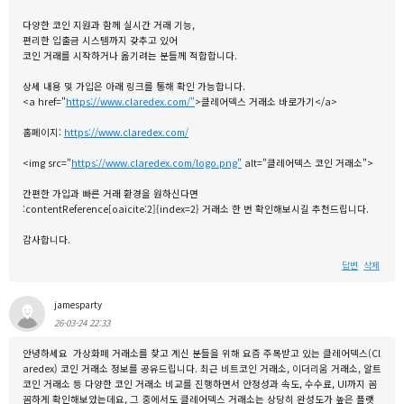
다양한 코인 지원과 함께 실시간 거래 기능,
편리한 입출금 시스템까지 갖추고 있어
코인 거래를 시작하거나 옮기려는 분들께 적합합니다.
상세 내용 및 가입은 아래 링크를 통해 확인 가능합니다.
<a href="
https://www.claredex.com/"
>클레어덱스 거래소 바로가기</a>
홈페이지:
https://www.claredex.com/
<img src="
https://www.claredex.com/logo.png"
alt="클레어덱스 코인 거래소">
간편한 가입과 빠른 거래 환경을 원하신다면
:contentReference[oaicite:2]{index=2} 거래소 한 번 확인해보시길 추천드립니다.
감사합니다.
답변
삭제
jamesparty
26-03-24 22:33
안녕하세요 가상화폐 거래소를 찾고 계신 분들을 위해 요즘 주목받고 있는 클레어덱스(Cl
aredex) 코인 거래소 정보를 공유드립니다. 최근 비트코인 거래소, 이더리움 거래소, 알트
코인 거래소 등 다양한 코인 거래소 비교를 진행하면서 안정성과 속도, 수수료, UI까지 꼼
꼼하게 확인해보았는데요, 그 중에서도 클레어덱스 거래소는 상당히 완성도가 높은 플랫