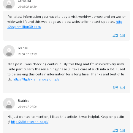
Christina
26-03-29 18:39
For latest information you have to pay a visit world-wide-web and on world-
wide-web I found this web page as a best website for hottest updates.
http
s://spinmillion30.com/
답변
삭제
Leanne
26-04-07 03:58
Nice post. I was checking continuously this blog and I'm inspired! Very usefu
l info particularly the remaining phase :) I take care of such info a lot. I used
to be seeking this certain information for a long time. Thanks and best of lu
ck.
https://lgd7krainanocyidni.pl/
답변
삭제
Beatrice
26-04-07 04:08
Hi, just wanted to mention, I liked this article. It was helpful. Keep on postin
g!
https://foto-technika.pl/
답변
삭제