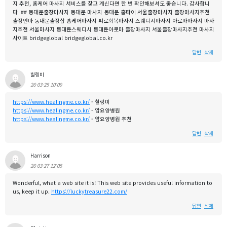
지 추천, 홈케어 마사지 서비스를 찾고 계신다면 한 번 확인해보셔도 좋습니다. 감사합니
다 ## 동대문출장마사지 동대문 마사지 동대문 홈타이 서울출장마사지 출장마사지추천
출장안마 동대문출장샵 홈케어마사지 피로회복마사지 스웨디시마사지 아로마마사지 마사
지추천 서울마사지 동대문스웨디시 동대문아로마 출장마사지 서울출장마사지추천 마사지
사이트 bridgeglobal bridgeglobal.co.kr
답변
삭제
힐링미
26-03-25 10:09
https://www.healingme.co.kr/
- 힐링미
https://www.healingme.co.kr/
- 암요양병원
https://www.healingme.co.kr/
- 암요양병원 추천
답변
삭제
Harrison
26-03-27 12:05
Wonderful, what a web site it is! This web site provides useful information to
us, keep it up.
https://luckytreasure22.com/
답변
삭제