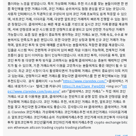
폼이라는 느낌을 받았습니다. 특히 가상화폐 거래소 추천 리스트를 찾는 분들이라면 한 번
쯤 확인해볼 만한 거래소이며, 코인 거래소 순위에서도 점점 관심을 받고 있는 곳입니다.
사용자 인터페이스가 직관적으로 구성되어 있어 코인 거래 초보자도 쉽게 적응할 수 있으
며, 비트코인 거래, 이더리움 거래, 다양한 알트코인 거래까지 빠르게 진행할 수 있는 점이
큰 장점입니다. 클레어덱스는 빠른 체결 속도를 기반으로 실시간 코인 거래 환경을 제공하
며, 서버 안정성과 보안 시스템 또한 안정적으로 운영되고 있어 안전한 가상자산 거래가
가능합니다. 요즘 많은 분들이 중요하게 생각하는 코인 거래소 보안, 거래 속도, 수수료 부
분에서도 만족도가 높은 편입니다. 또한 다양한 코인 상장과 함께 신규 코인 거래가 가능
하며, 알트코인 투자 및 단타 매매를 선호하시는 분들에게도 적합한 환경을 제공합니다.
입출금 시스템 역시 간편하게 구성되어 있어 빠른 자금 이동이 가능하며, 전체적인 거래
흐름이 끊김 없이 이어지는 점이 인상적이었습니다. 비트코인 투자, 이더리움 투자, 알트
코인 투자 등 다양한 투자 방식을 고려하시는 분들께 클레어덱스는 충분히 매력적인 선택
지가 될 수 있으며, 기존 거래소에서 이동을 고민하시는 분들에게도 좋은 대안이 될 수 있
습니다. 최근 코인 시장이 다시 활성화되면서 가상화폐 거래소 선택의 중요성이 더욱 커지
고 있는데요, 안정적이고 빠른 거래소를 찾는다면 클레어덱스를 한 번 확인해보시는 것을
추천드립니다. 공식 홈페이지 <a href="
https://www.claredex.com/"
>클레어덱스 거
래소 바로가기</a> 텔레그램 커뮤니티
https://t.me/Clare_PerpDEX
<img src="
htt
ps://www.claredex.com/logo.png"
alt="클레어덱스 코인 거래소"> 직접 여러 코인
거래소 비교 후 이용해본 결과, 클레어덱스는 전반적으로 균형 잡힌 성능과 안정성을 갖춘
가상화폐 거래소였습니다. 코인 거래소 추천, 비트코인 거래소 추천, 알트코인 거래소 추
천을 찾고 계신다면 참고해보셔도 좋습니다. 감사합니다 ## 클레어덱스 클레어덱스 거래
소 Claredex 코인거래소 가상화폐거래소 코인거래소추천 비트코인거래소 이더리움거래
소 알트코인거래소 코인거래소순위 가상화폐거래소추천 코인거래 비트코인투자 이더리움
투자 알트코인투자 코인선물거래 코인마진거래 해외거래소추천 crypto exchange bitc
oin ethereum altcoin trading crypto trading platform