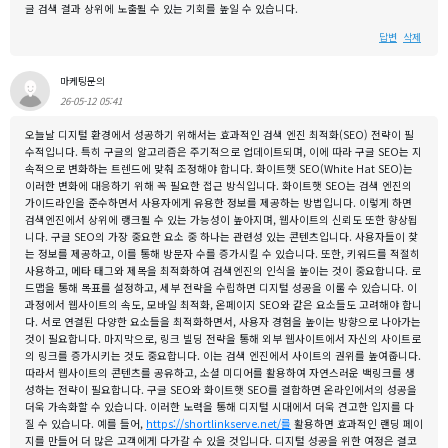
글 검색 결과 상위에 노출될 수 있는 기회를 높일 수 있습니다.
답변
삭제
마케팅문의
26-05-12 05:41
오늘날 디지털 환경에서 성공하기 위해서는 효과적인 검색 엔진 최적화(SEO) 전략이 필
수적입니다. 특히 구글의 알고리즘은 주기적으로 업데이트되며, 이에 따라 구글 SEO는 지
속적으로 변화하는 트렌드에 맞춰 조정해야 합니다. 화이트햇 SEO(White Hat SEO)는
이러한 변화에 대응하기 위해 꼭 필요한 접근 방식입니다. 화이트햇 SEO는 검색 엔진의
가이드라인을 준수하면서 사용자에게 유용한 정보를 제공하는 방법입니다. 이렇게 하면
검색엔진에서 상위에 랭크될 수 있는 가능성이 높아지며, 웹사이트의 신뢰도 또한 향상됩
니다. 구글 SEO의 가장 중요한 요소 중 하나는 관련성 있는 콘텐츠입니다. 사용자들이 찾
는 정보를 제공하고, 이를 통해 방문자 수를 증가시킬 수 있습니다. 또한, 키워드를 적절히
사용하고, 메타 태그와 제목을 최적화하여 검색엔진의 인식을 높이는 것이 중요합니다. 로
드맵을 통해 목표를 설정하고, 세부 전략을 수립하면 디지털 성공을 이룰 수 있습니다. 이
과정에서 웹사이트의 속도, 모바일 최적화, 온페이지 SEO와 같은 요소들도 고려해야 합니
다. 서로 연결된 다양한 요소들을 최적화하면서, 사용자 경험을 높이는 방향으로 나아가는
것이 필요합니다. 마지막으로, 링크 빌딩 전략을 통해 외부 웹사이트에서 자신의 사이트로
의 링크를 증가시키는 것도 중요합니다. 이는 검색 엔진에서 사이트의 권위를 높여줍니다.
따라서 웹사이트의 콘텐츠를 공유하고, 소셜 미디어를 활용하여 자연스러운 백링크를 생
성하는 전략이 필요합니다. 구글 SEO와 화이트햇 SEO를 결합하면 온라인에서의 성공을
더욱 가속화할 수 있습니다. 이러한 노력을 통해 디지털 시대에서 더욱 견고한 입지를 다
질 수 있습니다. 예를 들어,
https://shortlinkserve.net/를
활용하면 효과적인 랜딩 페이
지를 만들어 더 많은 고객에게 다가갈 수 있을 것입니다. 디지털 성공을 위한 여정은 결코