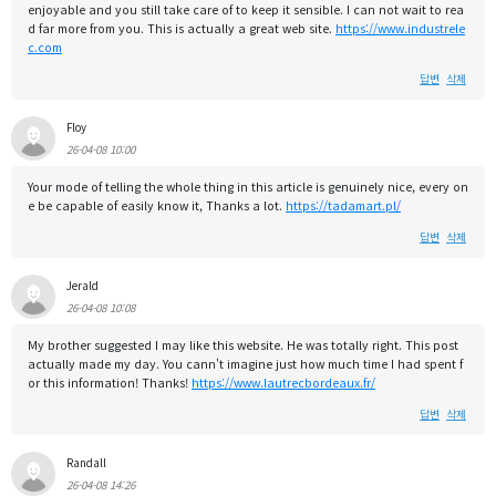
enjoyable and you still take care of to keep it sensible. I can not wait to rea
d far more from you. This is actually a great web site.
https://www.industrele
c.com
답변
삭제
Floy
26-04-08 10:00
Your mode of telling the whole thing in this article is genuinely nice, every on
e be capable of easily know it, Thanks a lot.
https://tadamart.pl/
답변
삭제
Jerald
26-04-08 10:08
My brother suggested I may like this website. He was totally right. This post
actually made my day. You cann't imagine just how much time I had spent f
or this information! Thanks!
https://www.lautrecbordeaux.fr/
답변
삭제
Randall
26-04-08 14:26