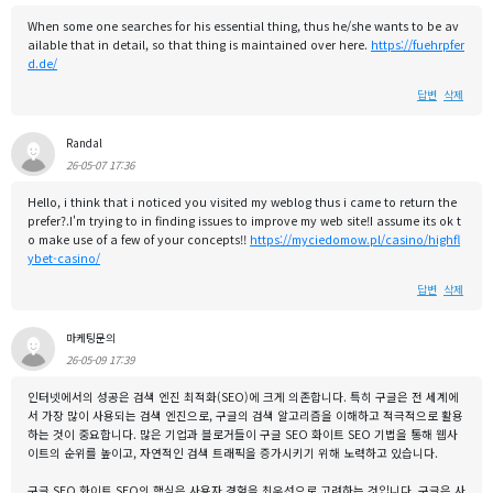
When some one searches for his essential thing, thus he/she wants to be av
ailable that in detail, so that thing is maintained over here.
https://fuehrpfer
d.de/
답변
삭제
Randal
26-05-07 17:36
Hello, i think that i noticed you visited my weblog thus i came to return the
prefer?.I'm trying to in finding issues to improve my web site!I assume its ok t
o make use of a few of your concepts!!
https://myciedomow.pl/casino/highfl
ybet-casino/
답변
삭제
마케팅문의
26-05-09 17:39
인터넷에서의 성공은 검색 엔진 최적화(SEO)에 크게 의존합니다. 특히 구글은 전 세계에
서 가장 많이 사용되는 검색 엔진으로, 구글의 검색 알고리즘을 이해하고 적극적으로 활용
하는 것이 중요합니다. 많은 기업과 블로거들이 구글 SEO 화이트 SEO 기법을 통해 웹사
이트의 순위를 높이고, 자연적인 검색 트래픽을 증가시키기 위해 노력하고 있습니다.
구글 SEO 화이트 SEO의 핵심은 사용자 경험을 최우선으로 고려하는 것입니다. 구글은 사