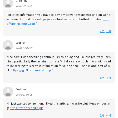
Christina
26-03-29 18:39
For latest information you have to pay a visit world-wide-web and on world-
wide-web I found this web page as a best website for hottest updates.
http
s://spinmillion30.com/
답변
삭제
Leanne
26-04-07 03:58
Nice post. I was checking continuously this blog and I'm inspired! Very usefu
l info particularly the remaining phase :) I take care of such info a lot. I used
to be seeking this certain information for a long time. Thanks and best of lu
ck.
https://lgd7krainanocyidni.pl/
답변
삭제
Beatrice
26-04-07 04:08
Hi, just wanted to mention, I liked this article. It was helpful. Keep on postin
g!
https://foto-technika.pl/
답변
삭제