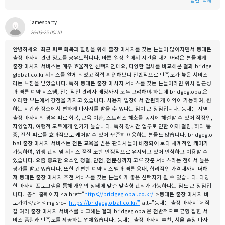
답변
삭제
jamesparty
26-03-25 00:10
안녕하세요 최근 피로 회복과 힐링을 위해 출장 마사지를 찾는 분들이 많아지면서 동대문
출장 마사지 관련 정보를 공유드립니다. 바쁜 일상 속에서 시간을 내기 어려운 분들에게
출장 마사지 서비스는 매우 효율적인 선택지인데요, 다양한 업체를 비교해본 결과 bridge
global.co.kr 서비스를 알게 되었고 직접 확인해보니 전반적으로 만족도가 높은 서비스
라는 느낌을 받았습니다. 특히 동대문 출장 마사지 서비스를 찾는 분들이라면 위치 접근성
과 빠른 예약 시스템, 전문적인 관리사 배정까지 모두 고려해야 하는데 bridgeglobal은
이러한 부분에서 강점을 가지고 있습니다. 사용자 입장에서 간편하게 예약이 가능하며, 원
하는 시간과 장소에서 편하게 마사지를 받을 수 있다는 점이 큰 장점입니다. 동대문 지역
출장 마사지의 경우 피로 회복, 근육 이완, 스트레스 해소를 동시에 해결할 수 있어 직장인,
자영업자, 여행객 모두에게 인기가 높습니다. 특히 장시간 업무로 인한 어깨 결림, 허리 통
증, 전신 피로를 효과적으로 케어할 수 있어 꾸준히 이용하는 분들도 많습니다. bridgeglo
bal 출장 마사지 서비스는 전문 교육을 받은 관리사들이 배정되어 보다 체계적인 케어가
가능하며, 위생 관리 및 서비스 품질 또한 안정적으로 유지되고 있어 안심하고 이용할 수
있습니다. 요즘 중요한 요소인 청결, 안전, 전문성까지 고루 갖춘 서비스라는 점에서 높은
평가를 받고 있습니다. 또한 간편한 예약 시스템과 빠른 응대, 합리적인 가격대까지 더해
져 동대문 출장 마사지 추천 서비스를 찾는 분들에게 좋은 선택지가 될 수 있습니다. 다양
한 마사지 프로그램을 통해 개인의 상태에 맞춘 맞춤형 관리가 가능하다는 점도 큰 장점입
니다. 공식 홈페이지 <a href="
https://bridgeglobal.co.kr/"
>동대문 출장 마사지 바
로가기</a> <img src="
https://bridgeglobal.co.kr/"
alt="동대문 출장 마사지"> 직
접 여러 출장 마사지 서비스를 비교해본 결과 bridgeglobal은 전반적으로 균형 잡힌 서
비스 품질과 만족도를 제공하는 업체였습니다. 동대문 출장 마사지 추천, 서울 출장 마사