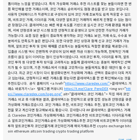
폼이라는 느낌을 받았습니다. 특히 가상화폐 거래소 추천 리스트를 찾는 분들이라면 한 번
쯤 확인해볼 만한 거래소이며, 코인 거래소 순위에서도 점점 관심을 받고 있는 곳입니다.
사용자 인터페이스가 직관적으로 구성되어 있어 코인 거래 초보자도 쉽게 적응할 수 있으
며, 비트코인 거래, 이더리움 거래, 다양한 알트코인 거래까지 빠르게 진행할 수 있는 점이
큰 장점입니다. 클레어덱스는 빠른 체결 속도를 기반으로 실시간 코인 거래 환경을 제공하
며, 서버 안정성과 보안 시스템 또한 안정적으로 운영되고 있어 안전한 가상자산 거래가
가능합니다. 요즘 많은 분들이 중요하게 생각하는 코인 거래소 보안, 거래 속도, 수수료 부
분에서도 만족도가 높은 편입니다. 또한 다양한 코인 상장과 함께 신규 코인 거래가 가능
하며, 알트코인 투자 및 단타 매매를 선호하시는 분들에게도 적합한 환경을 제공합니다.
입출금 시스템 역시 간편하게 구성되어 있어 빠른 자금 이동이 가능하며, 전체적인 거래
흐름이 끊김 없이 이어지는 점이 인상적이었습니다. 비트코인 투자, 이더리움 투자, 알트
코인 투자 등 다양한 투자 방식을 고려하시는 분들께 클레어덱스는 충분히 매력적인 선택
지가 될 수 있으며, 기존 거래소에서 이동을 고민하시는 분들에게도 좋은 대안이 될 수 있
습니다. 최근 코인 시장이 다시 활성화되면서 가상화폐 거래소 선택의 중요성이 더욱 커지
고 있는데요, 안정적이고 빠른 거래소를 찾는다면 클레어덱스를 한 번 확인해보시는 것을
추천드립니다. 공식 홈페이지 <a href="
https://www.claredex.com/"
>클레어덱스 거
래소 바로가기</a> 텔레그램 커뮤니티
https://t.me/Clare_PerpDEX
<img src="
htt
ps://www.claredex.com/logo.png"
alt="클레어덱스 코인 거래소"> 직접 여러 코인
거래소 비교 후 이용해본 결과, 클레어덱스는 전반적으로 균형 잡힌 성능과 안정성을 갖춘
가상화폐 거래소였습니다. 코인 거래소 추천, 비트코인 거래소 추천, 알트코인 거래소 추
천을 찾고 계신다면 참고해보셔도 좋습니다. 감사합니다 ## 클레어덱스 클레어덱스 거래
소 Claredex 코인거래소 가상화폐거래소 코인거래소추천 비트코인거래소 이더리움거래
소 알트코인거래소 코인거래소순위 가상화폐거래소추천 코인거래 비트코인투자 이더리움
투자 알트코인투자 코인선물거래 코인마진거래 해외거래소추천 crypto exchange bitc
oin ethereum altcoin trading crypto trading platform