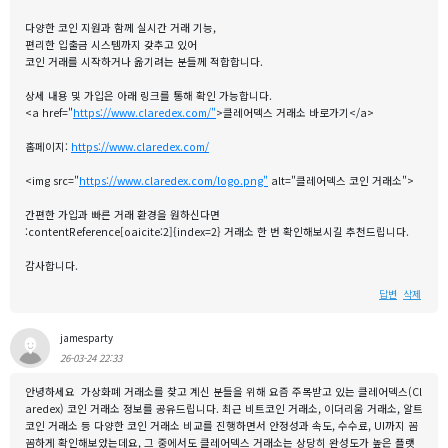
다양한 코인 지원과 함께 실시간 거래 기능,
편리한 입출금 시스템까지 갖추고 있어
코인 거래를 시작하거나 옮기려는 분들께 적합합니다.
상세 내용 및 가입은 아래 링크를 통해 확인 가능합니다.
<a href="
https://www.claredex.com/"
>클레어덱스 거래소 바로가기</a>
홈페이지:
https://www.claredex.com/
<img src="
https://www.claredex.com/logo.png"
alt="클레어덱스 코인 거래소">
간편한 가입과 빠른 거래 환경을 원하신다면
:contentReference[oaicite:2]{index=2} 거래소 한 번 확인해보시길 추천드립니다.
감사합니다.
답변
삭제
jamesparty
26-03-24 22:33
안녕하세요 가상화폐 거래소를 찾고 계신 분들을 위해 요즘 주목받고 있는 클레어덱스(Cl
aredex) 코인 거래소 정보를 공유드립니다. 최근 비트코인 거래소, 이더리움 거래소, 알트
코인 거래소 등 다양한 코인 거래소 비교를 진행하면서 안정성과 속도, 수수료, UI까지 꼼
꼼하게 확인해보았는데요, 그 중에서도 클레어덱스 거래소는 상당히 완성도가 높은 플랫