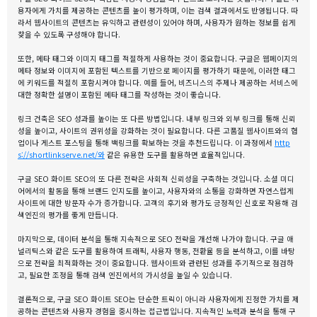
용자에게 가치를 제공하는 콘텐츠를 높이 평가하며, 이는 검색 결과에서도 반영됩니다. 따
라서 웹사이트의 콘텐츠는 유익하고 관련성이 있어야 하며, 사용자가 원하는 정보를 쉽게
찾을 수 있도록 구성해야 합니다.
또한, 메타 태그와 이미지 태그를 적절하게 사용하는 것이 중요합니다. 구글은 웹페이지의
메타 정보와 이미지에 포함된 텍스트를 기반으로 페이지를 평가하기 때문에, 이러한 태그
에 키워드를 적절히 포함시켜야 합니다. 예를 들어, 비즈니스의 주제나 제공하는 서비스에
대한 정확한 설명이 포함된 메타 태그를 작성하는 것이 좋습니다.
링크 건축은 SEO 성과를 높이는 또 다른 방법입니다. 내부 링크와 외부 링크를 통해 신뢰
성을 높이고, 사이트의 권위성을 강화하는 것이 필요합니다. 다른 고품질 웹사이트와의 협
업이나 게스트 포스팅을 통해 백링크를 확보하는 것을 추천드립니다. 이 과정에서
http
s://shortlinkserve.net/와
같은 유용한 도구를 활용하면 효율적입니다.
구글 SEO 화이트 SEO의 또 다른 전략은 사회적 신뢰성을 구축하는 것입니다. 소셜 미디
어에서의 활동을 통해 브랜드 인지도를 높이고, 사용자와의 소통을 강화하면 자연스럽게
사이트에 대한 방문자 수가 증가합니다. 고객의 후기와 평가도 긍정적인 신호로 작용해 검
색엔진의 평가를 좋게 만듭니다.
마지막으로, 데이터 분석을 통해 지속적으로 SEO 전략을 개선해 나가야 합니다. 구글 애
널리틱스와 같은 도구를 활용하여 트래픽, 사용자 행동, 전환율 등을 분석하고, 이를 바탕
으로 전략을 최적화하는 것이 중요합니다. 웹사이트와 관련된 성과를 주기적으로 점검하
고, 필요한 조정을 통해 검색 엔진에서의 가시성을 높일 수 있습니다.
결론적으로, 구글 SEO 화이트 SEO는 단순한 트릭이 아니라 사용자에게 진정한 가치를 제
공하는 콘텐츠와 사용자 경험을 중시하는 접근법입니다. 지속적인 노력과 분석을 통해 구