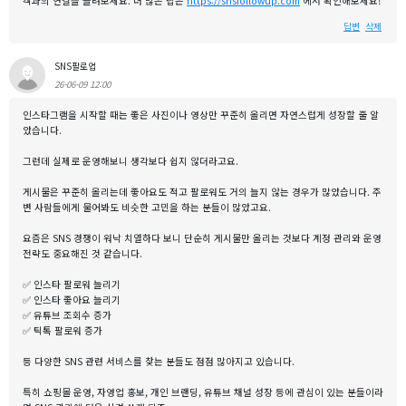
객과의 연결을 늘려보세요. 더 많은 팁은
https://snsfollowup.com
에서 확인해보세요!
답변
삭제
SNS팔로업
26-06-09 12:00
인스타그램을 시작할 때는 좋은 사진이나 영상만 꾸준히 올리면 자연스럽게 성장할 줄 알
았습니다.
그런데 실제로 운영해보니 생각보다 쉽지 않더라고요.
게시물은 꾸준히 올리는데 좋아요도 적고 팔로워도 거의 늘지 않는 경우가 많았습니다. 주
변 사람들에게 물어봐도 비슷한 고민을 하는 분들이 많았고요.
요즘은 SNS 경쟁이 워낙 치열하다 보니 단순히 게시물만 올리는 것보다 계정 관리와 운영
전략도 중요해진 것 같습니다.
✅ 인스타 팔로워 늘리기
✅ 인스타 좋아요 늘리기
✅ 유튜브 조회수 증가
✅ 틱톡 팔로워 증가
등 다양한 SNS 관련 서비스를 찾는 분들도 점점 많아지고 있습니다.
특히 쇼핑몰 운영, 자영업 홍보, 개인 브랜딩, 유튜브 채널 성장 등에 관심이 있는 분들이라