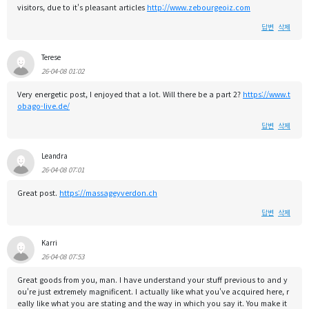
visitors, due to it's pleasant articles
http://www.zebourgeoiz.com
답변
삭제
Terese
26-04-08 01:02
Very energetic post, I enjoyed that a lot. Will there be a part 2?
https://www.t
obago-live.de/
답변
삭제
Leandra
26-04-08 07:01
Great post.
https://massageyverdon.ch
답변
삭제
Karri
26-04-08 07:53
Great goods from you, man. I have understand your stuff previous to and y
ou're just extremely magnificent. I actually like what you've acquired here, r
eally like what you are stating and the way in which you say it. You make it