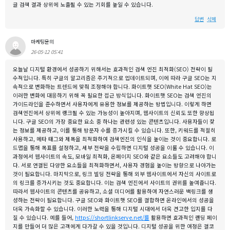
글 검색 결과 상위에 노출될 수 있는 기회를 높일 수 있습니다.
답변
삭제
마케팅문의
26-05-12 05:41
오늘날 디지털 환경에서 성공하기 위해서는 효과적인 검색 엔진 최적화(SEO) 전략이 필
수적입니다. 특히 구글의 알고리즘은 주기적으로 업데이트되며, 이에 따라 구글 SEO는 지
속적으로 변화하는 트렌드에 맞춰 조정해야 합니다. 화이트햇 SEO(White Hat SEO)는
이러한 변화에 대응하기 위해 꼭 필요한 접근 방식입니다. 화이트햇 SEO는 검색 엔진의
가이드라인을 준수하면서 사용자에게 유용한 정보를 제공하는 방법입니다. 이렇게 하면
검색엔진에서 상위에 랭크될 수 있는 가능성이 높아지며, 웹사이트의 신뢰도 또한 향상됩
니다. 구글 SEO의 가장 중요한 요소 중 하나는 관련성 있는 콘텐츠입니다. 사용자들이 찾
는 정보를 제공하고, 이를 통해 방문자 수를 증가시킬 수 있습니다. 또한, 키워드를 적절히
사용하고, 메타 태그와 제목을 최적화하여 검색엔진의 인식을 높이는 것이 중요합니다. 로
드맵을 통해 목표를 설정하고, 세부 전략을 수립하면 디지털 성공을 이룰 수 있습니다. 이
과정에서 웹사이트의 속도, 모바일 최적화, 온페이지 SEO와 같은 요소들도 고려해야 합니
다. 서로 연결된 다양한 요소들을 최적화하면서, 사용자 경험을 높이는 방향으로 나아가는
것이 필요합니다. 마지막으로, 링크 빌딩 전략을 통해 외부 웹사이트에서 자신의 사이트로
의 링크를 증가시키는 것도 중요합니다. 이는 검색 엔진에서 사이트의 권위를 높여줍니다.
따라서 웹사이트의 콘텐츠를 공유하고, 소셜 미디어를 활용하여 자연스러운 백링크를 생
성하는 전략이 필요합니다. 구글 SEO와 화이트햇 SEO를 결합하면 온라인에서의 성공을
더욱 가속화할 수 있습니다. 이러한 노력을 통해 디지털 시대에서 더욱 견고한 입지를 다
질 수 있습니다. 예를 들어,
https://shortlinkserve.net/를
활용하면 효과적인 랜딩 페이
지를 만들어 더 많은 고객에게 다가갈 수 있을 것입니다. 디지털 성공을 위한 여정은 결코