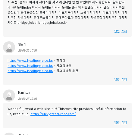
지 추천, 홈케어 마사지 서비스를 찾고 계신다면 한 번 확인해보셔도 좋습니다. 감사합니
다 ## 동대문출장마사지 동대문 마사지 동대문 홈타이 서울출장마사지 출장마사지추천
출장안마 동대문출장샵 홈케어마사지 피로회복마사지 스웨디시마사지 아로마마사지 마사
지추천 서울마사지 동대문스웨디시 동대문아로마 출장마사지 서울출장마사지추천 마사지
사이트 bridgeglobal bridgeglobal.co.kr
답변
삭제
힐링미
26-03-25 10:09
https://www.healingme.co.kr/
- 힐링미
https://www.healingme.co.kr/
- 암요양병원
https://www.healingme.co.kr/
- 암요양병원 추천
답변
삭제
Harrison
26-03-27 12:05
Wonderful, what a web site it is! This web site provides useful information to
us, keep it up.
https://luckytreasure22.com/
답변
삭제