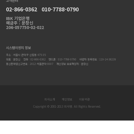
고객센터
02-866-0362 010-7788-0790
IBK 기업은행
예금주 : 문창신
206-057750-02-022
시스템이엔지 정보
주소 : 서울시 관악구 신림동 475-35
대표 : 문창신
전화 : 02-866-0362 핸드폰 : 010-7788-0790
사업자 등록번호 : 119-14-38239
통신판매업신고번호 : 2012-서울관악-0007
개인정보 보호책임자 : 문창신
회사소개
개인정보
이용약관
Copyright © 2001-2013 회사명. All Rights Reserved.