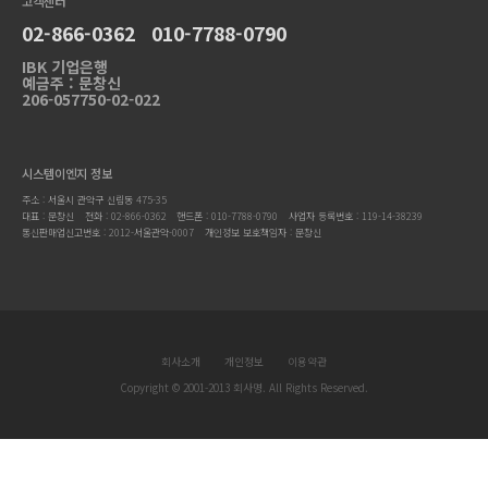
고객센터
02-866-0362 010-7788-0790
IBK 기업은행
예금주 : 문창신
206-057750-02-022
시스템이엔지 정보
주소 : 서울시 관악구 신림동 475-35
대표 : 문창신
전화 : 02-866-0362 핸드폰 : 010-7788-0790
사업자 등록번호 : 119-14-38239
통신판매업신고번호 : 2012-서울관악-0007
개인정보 보호책임자 : 문창신
회사소개
개인정보
이용약관
Copyright © 2001-2013 회사명. All Rights Reserved.