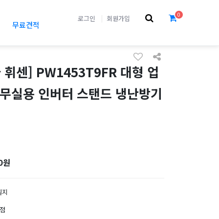
0
로그인
회원가입
무료견적
 휘센] PW1453T9FR 대형 업
사무실용 인버터 스탠드 냉난방기
0원
엘지
0점