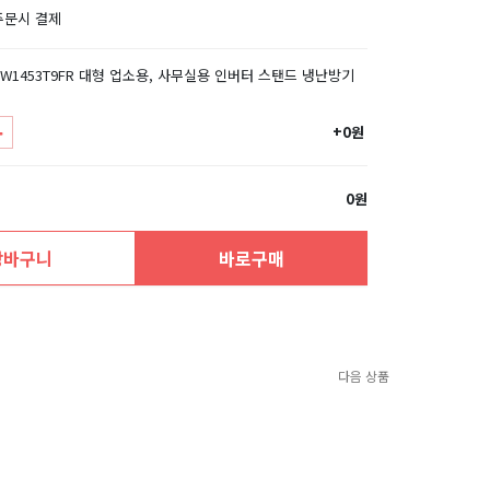
주문시 결제
 PW1453T9FR 대형 업소용, 사무실용 인버터 스탠드 냉난방기
+0원
0원
장바구니
바로구매
다음 상품