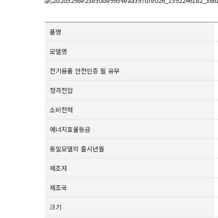
품명
모델명
전기용품 안전인증 필 유무
정격전압
소비전력
에너지효율등급
동일모델의 출시년월
제조자
제조국
크기